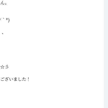
ゃん。
｀*)
、、
す☆彡
うございました！