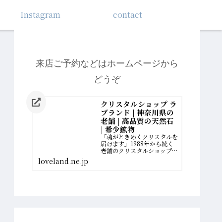
Instagram
contact
来店ご予約などはホームページから
どうぞ
クリスタルショップ ラ
ブランド | 神奈川県の
老舗 | 高品質の天然石
| 希少鉱物
「魂がときめくクリスタルを
届けます」1988年から続く
老舗のクリスタルショップ。
厳選された最高品質の希少鉱
loveland.ne.jp
物を扱っています。誰かのた
めに、一生懸命に働いてきた
女性へ。自分の幸せの扉を開
く、運命のクリスタルがあり
ます。