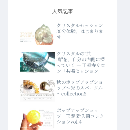
人気記事
クリスタルセッション
30分体験、はじまりま
す
クリスタルの"共
鳴"を、自分の内側に探
っていく ― 王禅寺サロ
ン「共鳴セッション」
秋のポップアップショ
ップ～光のスパークル
～collection5
ポップアップショッ
プ 玉響 新入荷コレク
ションvol.4