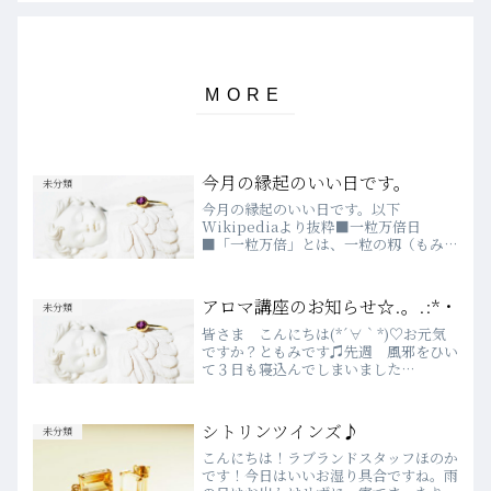
今月の縁起のいい日です。
未分類
​今月の縁起のいい日です。以下
Wikipediaより抜粋■一粒万倍日
■「一粒万倍」とは、一粒の籾（もみ）
が万倍にも実る稲穂になるという意味で
ある。一粒万倍日は何事を始めるにも良
い日とされ、特に仕事始め、開店、種ま
アロマ講座のお知らせ☆.。.:*・
未分類
き、お金を出すことに吉である...
皆さま こんにちは(*´∀｀*)♡お元気
ですか？ともみです♫先週 風邪をひい
て３日も寝込んでしまいました
(→o←)ゞ！!!こんな事はここ何十年無か
ったかも！？日頃予防としてエッセンシ
ャルオイルを使っていますが、今回改め
シトリンツインズ♪
未分類
てエッセンシャルオイル...
こんにちは！ラブランドスタッフほのか
です！今日はいいお湿り具合ですね。雨