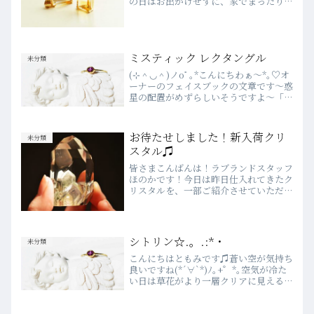
の日はお出かけせずに、家でまったりな
ひとときを過ごすのもいいですよね。い
つもは忙しくてできないことを、時間を
かけてゆっくりしてみたり。皆さんにと
って今日という日が幸せな...
ミスティック レクタングル
未分類
(⊹＾◡＾)ノoﾟ｡*こんにちわぁ～*｡♡オ
ーナーのフェイスブックの文章です～惑
星の配置がめずらしいそうですよ～「​皆
さんこのエネルギーを今、感じているで
しょうか満月そして月食そしてとても珍
しい ミスティック レクタングル、とて
お待たせしました！新入荷クリ
未分類
も珍しいミス...
スタル♫
皆さまこんばんは！ラブランドスタッフ
ほのかです！今日は昨日仕入れてきたク
リスタルを、一部ご紹介させていただき
ます(*´∀｀*)このテーブルのほぼ全て
新しく入荷したものです！今回も可愛い
ものから不思議なものまで、様々なクリ
スタルを入荷しました...
シトリン☆.。.:*・
未分類
こんにちはともみです♫蒼い空が気持ち
良いですね(*´∀`*)ﾉ｡+゜*｡空気が冷た
い日は草花がより一層クリアに見えるの
は何でしょうね…♡心がまたまた軽くな
ります♫今日は私の好きなシトリン