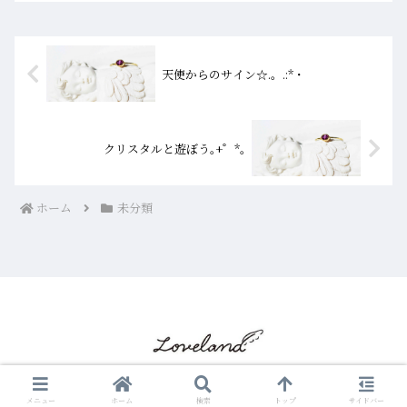
☆.。.:*・黄水晶ですね。シトリンを見
ていると優しい...
天使からのサイン☆.。.:*・
クリスタルと遊ぼう｡+゜*｡
ホーム
未分類
© 2017 LoveLand クリスタルショップ ブログ☆彡.
メニュー
ホーム
検索
トップ
サイドバー