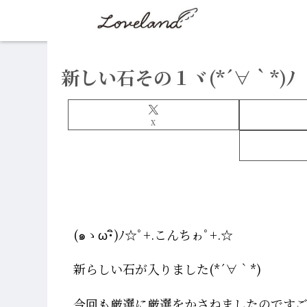
新しい石その１ヾ(*´∀｀*)ﾉ
X
(๑ゝω･ิ)ﾉ☆ﾟ+.こんちゎﾟ+.☆
新らしい石が入りました(*´∀｀*)
今回も厳選に厳選をかさねましたのです