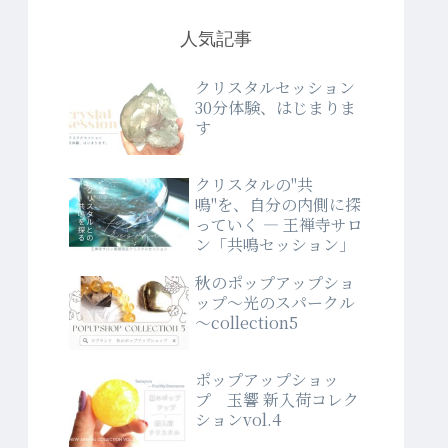
人気記事
クリスタルセッション
30分体験、はじまりま
す
クリスタルの"共
鳴"を、自分の内側に探
っていく ― 王禅寺サロ
ン「共鳴セッション」
秋のポップアップショ
ップ～光のスパークル
～collection5
ポップアップショッ
プ 玉響 新入荷コレク
ションvol.4