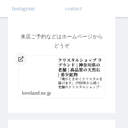
Instagram
contact
来店ご予約などはホームページから
どうぞ
クリスタルショップ ラ
ブランド | 神奈川県の
老舗 | 高品質の天然石
| 希少鉱物
「魂がときめくクリスタルを
届けます」1988年から続く
老舗のクリスタルショップ。
厳選された最高品質の希少鉱
loveland.ne.jp
物を扱っています。誰かのた
めに、一生懸命に働いてきた
女性へ。自分の幸せの扉を開
く、運命のクリスタルがあり
ます。