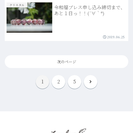
クリスタル
令和福ブレス申し込み締切まで、
あと１日っ！！(´∀｀*)
2019.06.25
次のページ
次
1
2
5
へ