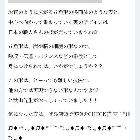
お花のように広がる６角形の多面体のような表と、
中心へ向かって集まっていく裏のデザインは
日本の職人さんの技が光っていますね☆
６角形は、腸や脳の細胞の形なので、
吸収・伝達・バランスなどの象徴として
身につけられては、いかがでしょうか？？
この形は、とーっても難しい技法で、
他の方では再現できない形なんですよ♡
と秋山先生がおっしゃっていました！！
気になった方は、ぜひ店頭で実物をCHECK(*´▽｀*)!!
♫♦･*:..｡♦♫♦*ﾟ¨ﾟﾟ･*:..｡♦♫♦･*:..｡♦♫♦*ﾟ¨ﾟﾟ･
*:..｡♦