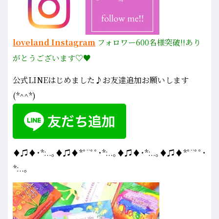
loveland Instagram
フォロワー600名様
突破!!あり
がとうございます♡♥
公式LINEはじめました♪お友達追加お願いします
(*^^*)
♦♫♦･*:..｡♦♫♦*ﾟ¨ﾟﾟ･*:..｡♦♫♦･*:..｡♦♫♦*ﾟ¨ﾟﾟ･
*:..｡