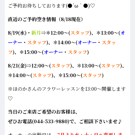
ご予約お待ちしております(●´ω｀●)♡
直近のご予約空き情報（8/18
現在）
8/19(水)・
新月
⇒＊12:00～(
スタッフ
)、＊13:00～(
オ
ーナー
・
スタッフ
)、＊14:00～(
オーナー
・
スタッ
フ
)、＊15:00～(
オーナー
・
スタッフ
)
8/21(金)⇒12:00～(
スタッフ
)、＊13:00～(
スタッフ
)、
＊14:00～(
スタッフ
)、
＊15:00～(
スタッフ
)
※ほのかさんのフラワーレッスンを13:00～開催します
♡
当日のご来店ご希望のお客様は、
ぜひお電話(044-533-9880)で、ご相談下さいませ♪
オーナーの出勤日は、
7月より水・土・日へ変更しま