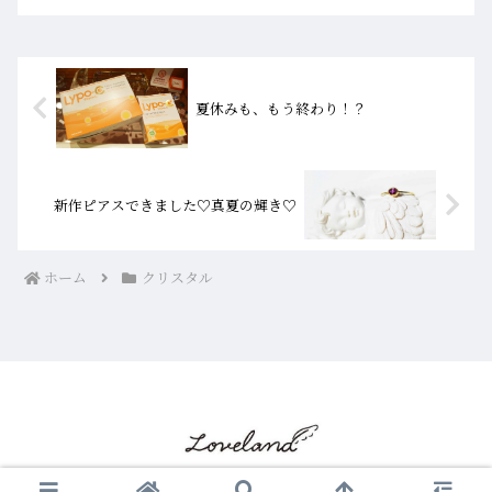
節ですので...
夏休みも、もう終わり！？
新作ピアスできました♡真夏の輝き♡
ホーム
クリスタル
© 2017 LoveLand クリスタルショップ ブログ☆彡.