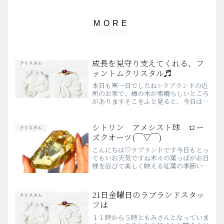
成長を見守り支えてくれる、フ
クリスタル
ァントムクリスタル♬
本日も寒一日でしたね✨ラブランドの近
所のお家で、梅の木が素晴らしいところ
がありますそこをふと見ると、今日はふ
っくらした緑色の鳥さんが！！ウグイス
さんでした✨🐤見るのは今年初で、とて
も幸せな気持ちになりました～やはりウ
シトリン アメシスト球 ロー
クリスタル
グイスさんは梅の木が好き...
ズクオーツ(￣▽￣)
こんにちは♡ラブランドです今日もとっ
てもいお天気ですね木々の葉っぱがお日
様を浴びて美しく映える紅葉の季節いつ
もラブランドをご愛顧いただき心より感
謝申し上げます。今神奈川県の大山では
紅葉祭りを今週末までやっていてケーブ
21日金曜日のラブランドスタッ
クリスタル
ルカーも駅からのバスも時...
フは
１１時から５時ともみさんとなっていま