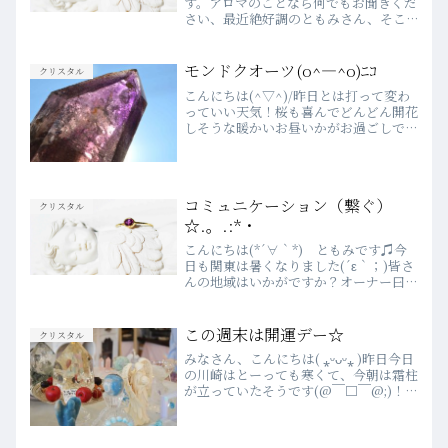
す。アロマのことなら何でもお聞きくだ
さい、最近絶好調のともみさん、そこ
にいるだけで周りを元気にしてくれま
す。アロマのことだけでなくお気軽にな
んでも聞いてみてくださいね、皆様のお
モンドクオーツ(o^―^o)ﾆｺ
クリスタル
越しを心よりお待ちしています...
こんにちは(^▽^)/昨日とは打って変わ
っていい天気！桜も喜んでどんどん開花
しそうな暖かいお昼いかがお過ごしでし
ょうかラブランドのお庭はかわゆいお花
がどんどん咲いています。こちら大きめ
のモンドクオーツラブランドの主となり
つつあります。img...
コミュニケーション（繋ぐ）
クリスタル
☆.。.:*・
こんにちは(*´∀｀*) ともみです♫今
日も関東は暑くなりました(´ε｀；)皆さ
んの地域はいかがですか？オーナー曰
く 昨日までのエネルギーと今日は違う
そうですよ☆彡アクティブに動いてみま
しょう(*´∀｀*)今日はこの一枚からと
この週末は開運デー☆
クリスタル
っても多くの気...
みなさん、こんにちは( ⁎ᵕᴗᵕ⁎ )昨日今日
の川崎はとーっても寒くて、今朝は霜柱
が立っていたそうです(@￣□￣@;)！！
立春のポカポカ陽気に包まれて油断して
いた私は、昨日から冬将軍の猛攻にタジ
タジ（笑）毎年、2月は一番冷え込む季