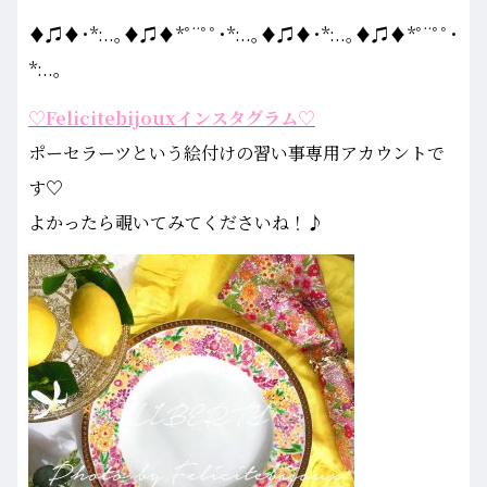
♦♫♦･*:..｡♦♫♦*ﾟ¨ﾟﾟ･*:..｡♦♫♦･*:..｡♦♫♦*ﾟ¨ﾟﾟ･
*:..｡
♡Felicitebijouxインスタグラム♡
ポーセラーツという絵付けの習い事専用アカウントで
す♡
よかったら覗いてみてくださいね！♪