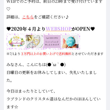
WEBでのご予約は、前日の23時まで受け付けています
♡
詳細は、
こちら
をご確認ください♪
💗2020年４月より
WEBSHOP
がOPEN💗
※7/1より
３万円以上のお買い上げで送料無料
とさせていただきます
みなさん、こんにちは(●´ω｀●)
日曜日の更新をお休みしてしまい、失礼いたしまし
た。
今日はまったりとしていて、
ラブランドのクリスタル達はなんだかのほほんしてい
ます☆