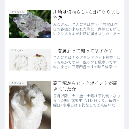
も、あすあさってには、お手元にお届け
します♪ブレスレットと、オリジナルア
ファメーションのセット(^^♪ちなみ
川崎は梅雨らしい1日になりまし
クリスタル
に、こちらはわたくし...
た☂
みなさん、こんにちは(*´▽｀*)実は昨
日お客様が来られた際に、偶然にも新し
いクリスタルがお店に届きました！それ
がこちらのアメシスト龍！！そのお客様
にお見せしたところ、『今日は元々アメ
ジストを買いに来ていて、龍は大好きな
「眷属」って知ってますか？
クリスタル
んです♡』とのことで...
こんにちは！ラブランドです♪日差しは
うららかですが、風が少し肌寒いです
ね。まさに三寒四温です✨昨日は家でい
ちご大福🍓を作ったのですが、包むのが
難しく、あんこが飛び出してしまいまし
た。あんこのはみ出た餃子か、もはやオ
高千穂からビックポイントが届
クリスタル
ープンサンドイッチのような...
きました☆
５月以降、火・金・土曜は予約制になり
ました!!※2020年12月15日より、毎週日
曜日+水曜日は予約なしでご来店いただ
けます♪WEBでのご予約は、前日の23
時まで受付しています♡詳細は、こちら
をご確認ください♪💗2020年４月より
WEBSH...