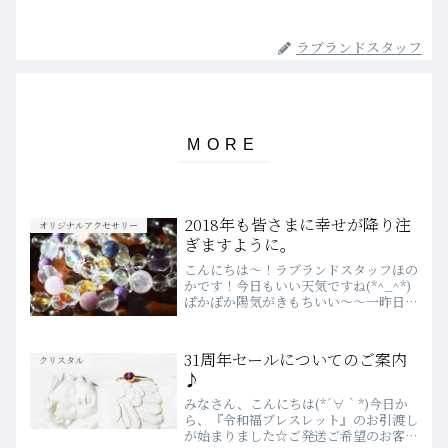
ラブランドスタッフ
2018年も皆さまに幸せが降り注
オリジナルアクセサリー
ぎますように。
こんにちは～！ラブランドスタッフほの
かです！今日もいい天気ですね(*^_^*)
ぽかぽか陽気がきもちいい～～一昨日作
った福ブレスが半分以上お嫁に行ったの
で、追加で作らせていただきました！ご
紹介させていただきます～愛に満ちる福
31周年セールについてのご案内
クリスタル
ブレス ￥2740...
♪
みなさん、こんにちは(*´∀｀*)今日か
ら、『令和福ブレスレット』のお引渡し
が始まりました☆ご発送ご希望のお客様