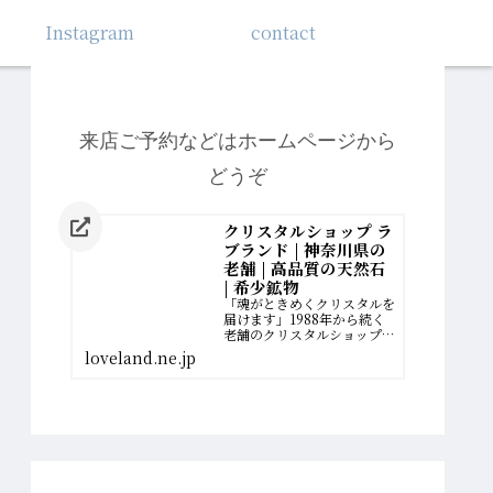
Instagram
contact
来店ご予約などはホームページから
どうぞ
クリスタルショップ ラ
ブランド | 神奈川県の
老舗 | 高品質の天然石
| 希少鉱物
「魂がときめくクリスタルを
届けます」1988年から続く
老舗のクリスタルショップ。
厳選された最高品質の希少鉱
loveland.ne.jp
物を扱っています。誰かのた
めに、一生懸命に働いてきた
女性へ。自分の幸せの扉を開
く、運命のクリスタルがあり
ます。