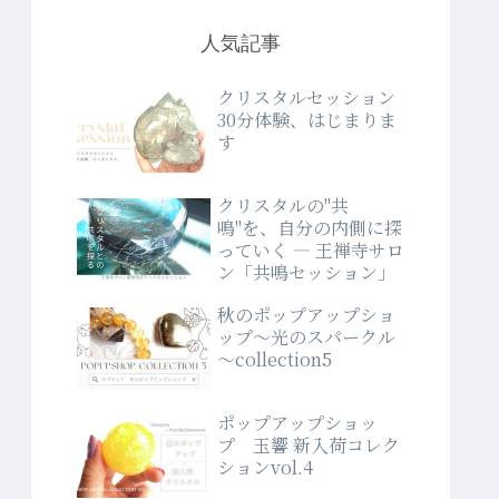
人気記事
クリスタルセッション
30分体験、はじまりま
す
クリスタルの"共
鳴"を、自分の内側に探
っていく ― 王禅寺サロ
ン「共鳴セッション」
秋のポップアップショ
ップ～光のスパークル
～collection5
ポップアップショッ
プ 玉響 新入荷コレク
ションvol.4