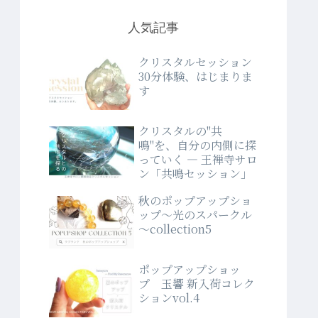
人気記事
クリスタルセッション
30分体験、はじまりま
す
クリスタルの"共
鳴"を、自分の内側に探
っていく ― 王禅寺サロ
ン「共鳴セッション」
秋のポップアップショ
ップ～光のスパークル
～collection5
ポップアップショッ
プ 玉響 新入荷コレク
ションvol.4