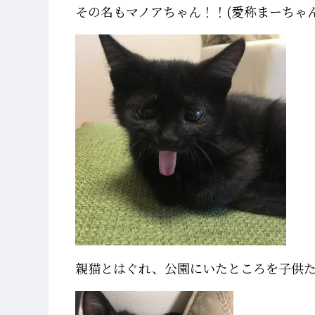
その名もマノアちゃん！！(愛称まーちゃん
親猫とはぐれ、公園にいたところを子供