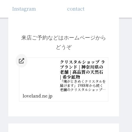
Instagram
contact
来店ご予約などはホームページから
どうぞ
クリスタルショップ ラ
ブランド | 神奈川県の
老舗 | 高品質の天然石
| 希少鉱物
「魂がときめくクリスタルを
届けます」1988年から続く
老舗のクリスタルショップ。
厳選された最高品質の希少鉱
loveland.ne.jp
物を扱っています。誰かのた
めに、一生懸命に働いてきた
女性へ。自分の幸せの扉を開
く、運命のクリスタルがあり
ます。