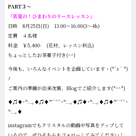
PART３～
『真夏の！ひまわりのリースレッスン』
日時 8月25日(日) 13:00～16:00(3～4h)
定員 ４名様
料金 ￥5,400- (花材、レッスン料込)
ちょっとしたお茶菓子付き(^^)
今後も、いろんなイベントを企画していますヽ(*´з｀*)
ﾉ
ご案内の準備が出来次第、Blogでご紹介します(*^^*)
♦♫♦･*:..｡♦♫♦*ﾟ¨ﾟﾟ･*:..｡♦♫♦･*:..｡♦♫♦*ﾟ¨ﾟﾟ･
*:..｡♦
instagramでもクリスタルの動画や写真をアップして
いるので、ぜひそちらもフォローしてみてください！