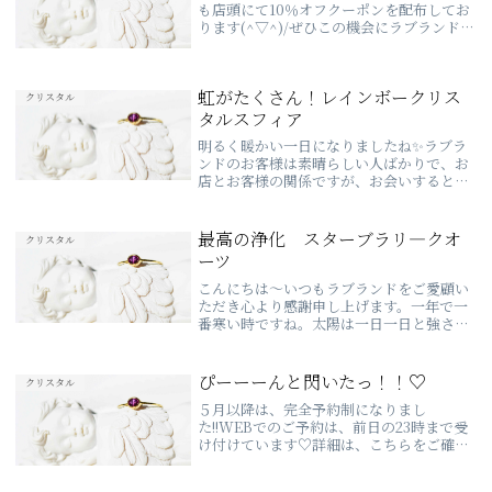
も店頭にて10％オフクーポンを配布してお
ります(^▽^)/ぜひこの機会にラブランドに
遊びにいらしてくださいね♬さて、おとと
い新しいクリスタルを仕入れにいってきま
した♡今回もたくさんの素敵なクリスタル
虹がたくさん！レインボークリス
が入...
クリスタル
タルスフィア
明るく暖かい一日になりましたね✨ラブラ
ンドのお客様は素晴らしい人ばかりで、お
店とお客様の関係ですが、お会いすると、
いつも嬉しい気持ちになれます✨いつも本
当にありがとうございます🌈さて、本日は
レインボークリスタルのスフィアをご紹介
最高の浄化 スターブラリ―クオ
クリスタル
します！こち...
ーツ
こんにちは～いつもラブランドをご愛顧い
ただき心より感謝申し上げます。一年で一
番寒い時ですね。太陽は一日一日と強さを
増しています。朝になると必ず上ってくれ
る🌞嬉しいですね～♫♦･*:..｡♦♫♦*ﾟ¨ﾟﾟ･
*:..｡♦♫♦･*:..｡♦♫♦*...
ぴーーーんと閃いたっ！！♡
クリスタル
５月以降は、完全予約制になりまし
た!!WEBでのご予約は、前日の23時まで受
け付けています♡詳細は、こちらをご確認
ください♪💗2020年４月よりWEBSHOP
がOPEN💗※7/1より３万円以上のお買い上