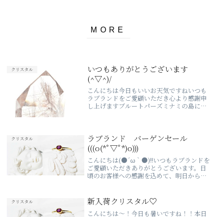
いつもありがとうございます
クリスタル
(^▽^)/
こんにちは今日もいいお天気ですねいつも
ラブランドをご愛顧いただき心より感謝申
し上げますブルートパーズミナミの島にい
るような気持ちになります。ルチルクオー
ツですシャープな印象ですね！本日もブロ
グをお読みいただきありがとうございまし
た(*^▽^...
ラブランド バーゲンセール
クリスタル
(((o(*ﾟ▽ﾟ*)o)))
こんにちは(●´ω｀●)!!いつもラブランドを
ご愛顧いただきありがとうございます。日
頃のお客様への感謝を込めて、明日からセ
ールがはじまります。店舗の方はお休みに
なっておりますのでよろしくお願いします
(^▽^)/LOVELAND♡WEB限定サ...
新入荷クリスタル♡
クリスタル
こんにちは～！今日も暑いですね！！本日