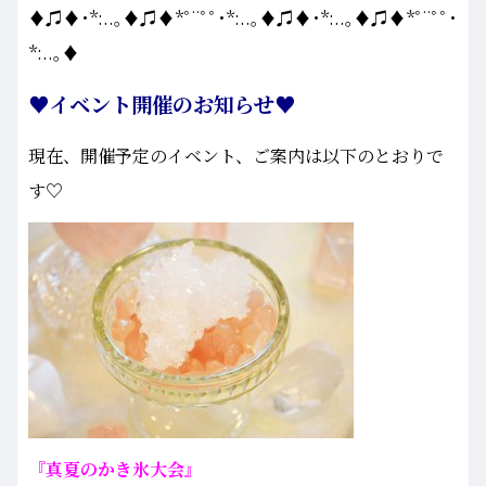
♦♫♦･*:..｡♦♫♦*ﾟ¨ﾟﾟ･*:..｡♦♫♦･*:..｡♦♫♦*ﾟ¨ﾟﾟ･
*:..｡♦
♥イベント開催のお知らせ♥
現在、開催予定のイベント、ご案内は以下のとおりで
す♡
『真夏のかき氷大会』