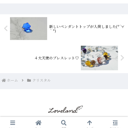
げで送料無料とさせていただきます。こ
ん...
新しいペンダントトップが入荷しました(*´∀
｀*)
４大天使のブレスレット♡
ホーム
クリスタル
© 2017 LoveLand クリスタルショップ ブログ☆彡.
メニュー
ホーム
検索
トップ
サイドバー