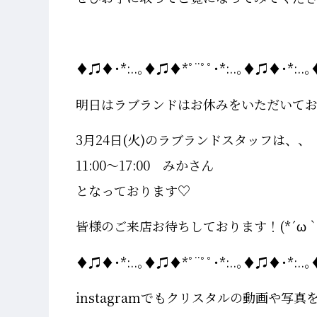
♦♫♦･*:..｡♦♫♦*ﾟ¨ﾟﾟ･*:..｡♦♫♦･*:..｡
明日はラブランドはお休みをいただいて
3月24日(火)のラブランドスタッフは、、
11:00～17:00 みかさん
となっております♡
皆様のご来店お待ちしております！(*´ω｀
♦♫♦･*:..｡♦♫♦*ﾟ¨ﾟﾟ･*:..｡♦♫♦･*:..｡
instagramでもクリスタルの動画や