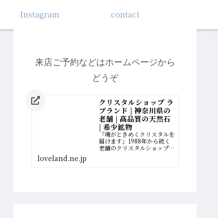
Instagram
contact
来店ご予約などはホームページから
どうぞ
クリスタルショップ ラ
ブランド | 神奈川県の
老舗 | 高品質の天然石
| 希少鉱物
「魂がときめくクリスタルを
届けます」1988年から続く
老舗のクリスタルショップ。
厳選された最高品質の希少鉱
loveland.ne.jp
物を扱っています。誰かのた
めに、一生懸命に働いてきた
女性へ。自分の幸せの扉を開
く、運命のクリスタルがあり
ます。