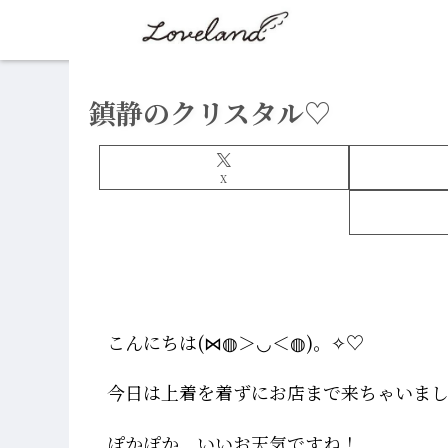
鎮静のクリスタル♡
X
こんにちは(⋈◍＞◡＜◍)。✧♡
今日は上着を着ずにお店まで来ちゃいま
ぽかぽか、いいお天気ですね！