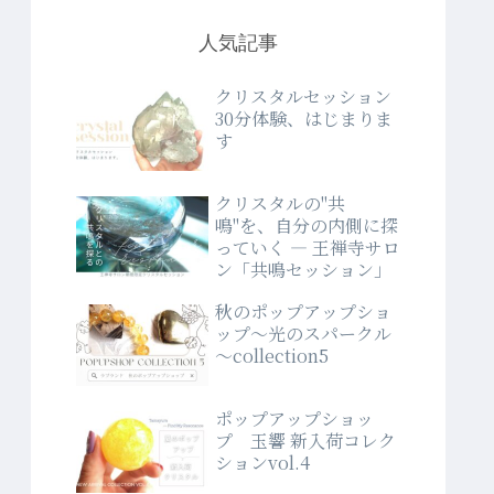
人気記事
クリスタルセッション
30分体験、はじまりま
す
クリスタルの"共
鳴"を、自分の内側に探
っていく ― 王禅寺サロ
ン「共鳴セッション」
秋のポップアップショ
ップ～光のスパークル
～collection5
ポップアップショッ
プ 玉響 新入荷コレク
ションvol.4