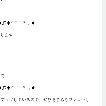
♦♫♦*ﾟ¨ﾟﾟ･*:..｡♦
おります。
*)
♦♫♦*ﾟ¨ﾟﾟ･*:..｡♦
写真をアップしているので、ぜひそちらもフォローし