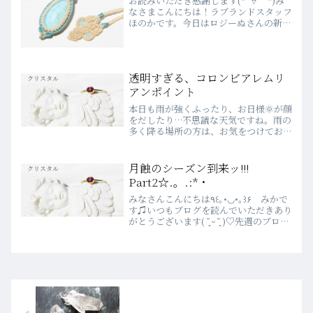
お読みいただき感謝します(*´∀｀*)み
なさまこんにちは！ラブランドスタッフ
ほのかです。今日はロジーぬさんの新作
をご紹介します！暑くなってきたか
ら、、とラリマーを使用したマクラメア
クセサリーを作ってくださいました！わ
～～かわいいヽ(*´∀｀...
透明すぎる、コロンビアレムリ
クリスタル
アンポイント
本日も雨が強くふったり、お日様🌞が顔
をだしたり…不思議な天気ですね。雨の
多く降る場所の方は、お気をつけてお過
ごしくださいね☔ラブランドは今日も営
業しております♬先日入荷してきた石た
ちのうち、ブログやインスタにあげてい
月蝕のシーズン到来ッ!!!
クリスタル
る多くの子が、お客様の元...
Part2☆.。.:*・
みなさんこんにちは٩꒰｡•◡•｡꒱۶ みかで
す♫いつもブログを読んでいただきあり
がとうございます( ˘͈ ᵕ ˘͈ )♡先週のブログ
では、URLより直接リンク先に飛べな
くなっておりご不便をおかけしました(｡
>﹏<｡)さて、来週の月蝕まであと...