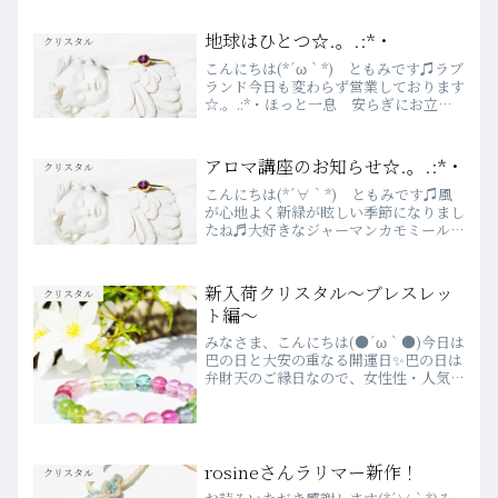
地球はひとつ☆.。.:*・
クリスタル
こんにちは(*´ω｀*) ともみです♫ラブ
ランド今日も変わらず営業しております
☆.。.:*・ほっと一息 安らぎにお立ち
寄りください(*´∀｀*)今日も新入荷の
クリスタルをご紹介します♫水晶ポイン
ト（マニハール）￥23,000ピンクカル
アロマ講座のお知らせ☆.。.:*・
クリスタル
サイト...
こんにちは(*´∀｀*) ともみです♫風
が心地よく新緑が眩しい季節になりまし
たね♬大好きなジャーマンカモミールが
咲くこの季節いつも決まってハーブ園に
出掛けますヽ(*´∀｀)ノ自然は心を豊か
にそして軽くしてくれますね☆≡｡ﾟ．
新入荷クリスタル～ブレスレッ
クリスタル
つやつやキラキラ...
ト編～
みなさま、こんにちは(●´ω｀●)今日は
巴の日と大安の重なる開運日✨巴の日は
弁財天のご縁日なので、女性性・人気
運・金運・財運などがキーワード
(≧▽≦)！！という事で、みなさんがま
すます輝かれるよう願いを込めて、ブレ
スレットをご紹介します💗最...
rosineさんラリマー新作！
クリスタル