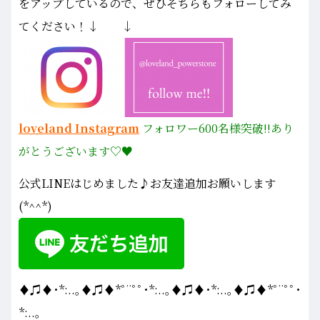
をアップしているので、ぜひそちらもフォローしてみ
てください！↓ ↓
loveland Instagram
フォロワー600名様
突破!!あり
がとうございます♡♥
公式LINEはじめました♪お友達追加お願いします
(*^^*)
♦♫♦･*:..｡♦♫♦*ﾟ¨ﾟﾟ･*:..｡♦♫♦･*:..｡♦♫♦*ﾟ¨ﾟﾟ･
*:..｡