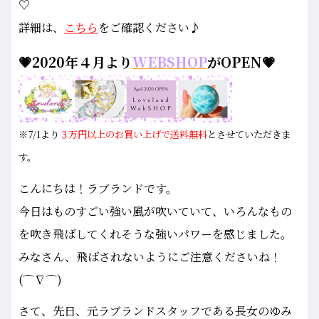
♡
詳細は、
こちら
をご確認ください♪
💗2020年４月より
WEBSHOP
がOPEN💗
※7/1より
３万円以上のお買い上げで送料無料
とさせていただきま
す。
こんにちは！ラブランドです。
今日はものすごい強い風が吹いていて、いろんなもの
を吹き飛ばしてくれそうな強いパワーを感じました。
みなさん、飛ばされないようにご注意くださいね！
(⌒∇⌒)
さて、先日、元ラブランドスタッフである長女のゆみ