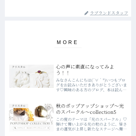
ラブランドスタッフ
心の声に素直になってみよ
クリスタル
う！！
みなさんこんにちは(´∀｀*)いつもブロ
グをお読みいただきありがとうございま
す♡興味のある方のブログ、本は読んだ
後どうされていますか？？私は、「この
人に会いたい！！」という気持ちが強く
なってきてこの週末も講演会へ行ってき
秋のポップアップショップ～光
クリスタル
ます♪やっぱり、直接...
のスパークル～collection5
この度のテーマは「光のスパークル」♡
弾けて舞い上がる光の粒のように、皆さ
まの運気が上昇し新たなステージへ舞い
上がりましょう✨早速新入荷のクリスタ