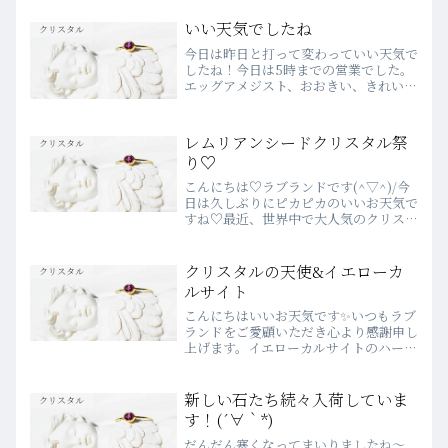
ルたちをご紹介♪2024年♡１１月１日
(金) 12時～16時（12：00～ 、
いい天気でしたね
クリスタル
14：00～ ...
今日は昨日と打って変わっていい天気で
したね！今日は5時までの営業でした。
エッグアメジスト、おおきい、きれいな
エッグは、なかなか見ないです。信頼と
愛情の石、アメジスト。しっかりした大
人の関係を表しています。15800円で
レムリアンシードクリスタル祭
クリスタル
す。ネックレスにするの...
り♡
こんにちは♡ラブランドです(^▽^)/今
日は久しぶりにピカピカのいいお天気で
すね♡最近、世界中で大人気のクリスタ
ルがあるのですが、どのクリスタルだか
みなさまご存じですか？ラブランドのお
客様でもお求めになる方がとても多い、
クリスタルの天使&イエローカ
クリスタル
あのクリスタル。 そ...
ルサイト
こんにちはいいお天気です✨いつもラブ
ランドをご愛顧いただき心より感謝申し
上げます。イエローカルサイトのハート
カルサイトは強力にエネルギーの増幅と
浄化を行います。部屋に置いておくだけ
で環境からネガティブなエネルギーを取
新しい石たち続々入荷していま
クリスタル
り除きあなたのエネルギー...
す！(´∀｀*)
だんだん寒くなってまいりましたね～