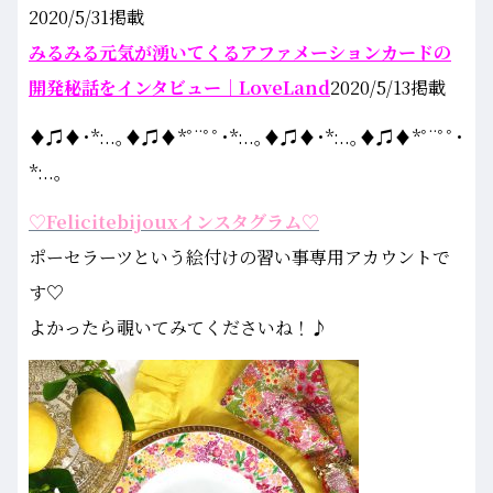
2020/5/31掲載
みるみる元気が湧いてくるアファメーションカードの
開発秘話をインタビュー｜LoveLand
2020/5/13掲載
♦♫♦･*:..｡♦♫♦*ﾟ¨ﾟﾟ･*:..｡♦♫♦･*:..｡♦♫♦*ﾟ¨ﾟﾟ･
*:..｡
♡Felicitebijouxインスタグラム♡
ポーセラーツという絵付けの習い事専用アカウントで
す♡
よかったら覗いてみてくださいね！♪