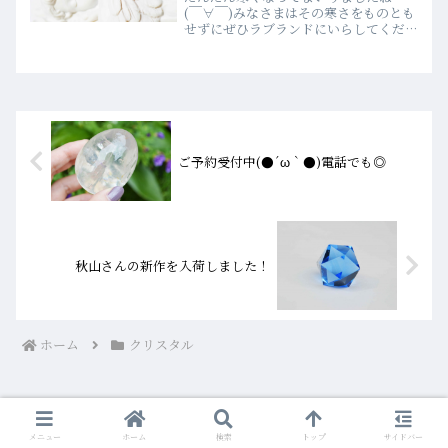
(￣∀￣)みなさまはその寒さをものとも
せずにぜひラブランドにいらしてくださ
いね！いつもラブランドをご愛顧いただ
きありがとうございますダイヤモンド
１８ｋオパールペンダントトップ秋山先
生の 麻の葉ジルコニア翡...
ご予約受付中(●´ω｀●)電話でも◎
秋山さんの新作を入荷しました！
ホーム
クリスタル
メニュー
ホーム
検索
トップ
サイドバー