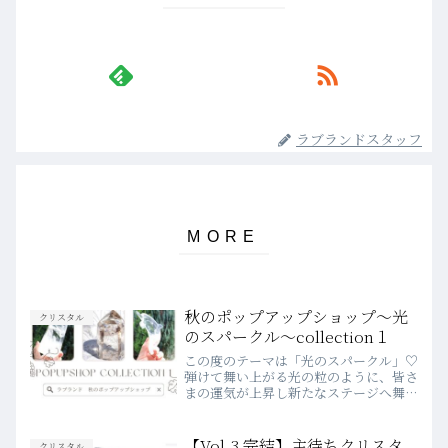
ラブランドスタッフ
秋のポップアップショップ～光
クリスタル
のスパークル～collection１
この度のテーマは「光のスパークル」♡
弾けて舞い上がる光の粒のように、皆さ
まの運気が上昇し新たなステージへ舞い
上がりましょう✨早速新入荷のクリスタ
ルたちをご紹介♪あ、と、目が止まるク
リスタルどうしても、心に残ったクリス
【Vol.3 完結】主待ちクリスタ
クリスタル