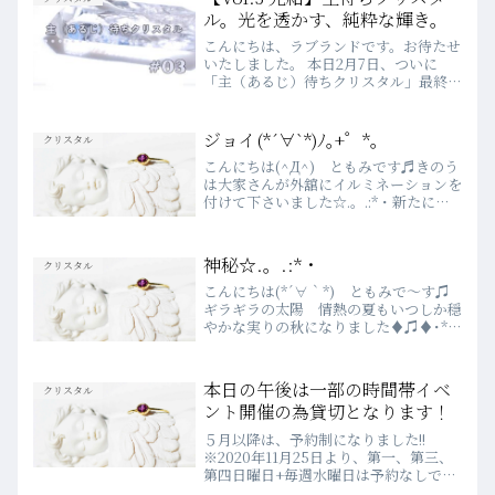
タル夢に出てくるクリスタ...
ル。光を透かす、純粋な輝き。
こんにちは、ラブランドです。お待たせ
いたしました。 本日2月7日、ついに
「主（あるじ）待ちクリスタル」最終章
（Vol.3）が解禁です。Vol.1の「覚
醒」、Vol.2の「癒やし」に続いて、 ラ
ストを飾るVol.3のテーマは「純粋（ピ
ジョイ(*´∀`*)ﾉ｡+゜*｡
クリスタル
ュア）」...
こんにちは(^Д^) ともみです♬きのう
は大家さんが外舘にイルミネーションを
付けて下さいました☆.。.:*・新たにブ
ルーのライトがラブランドの目印になり
ましたよ～(*´∀｀*)♬初めてお越しの
お客様も灯り見て「あ！あそこに間違い
神秘☆.。.:*・
クリスタル
ない！！(*...
こんにちは(*´∀｀*) ともみで～す♫
ギラギラの太陽 情熱の夏もいつしか穏
やかな実りの秋になりました♦♫♦･*秋
風が心地良いですね～～～(*´◡`*)♡生
まれ月だからなのでしょうか･･･９月大
好きです☆.。.:*・さ～て♫今日は･･･や
本日の午後は一部の時間帯イベ
クリスタル
っ...
ント開催の為貸切となります！
５月以降は、予約制になりました!!
※2020年11月25日より、第一、第三、
第四日曜日+毎週水曜日は予約なしでご
来店いただけます♪WEBでのご予約