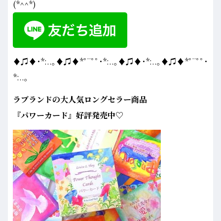
(*^^*)
♦♫♦･*:..｡♦♫♦*ﾟ¨ﾟﾟ･*:..｡♦♫♦･*:..｡♦♫♦*ﾟ¨ﾟﾟ･
*:..｡
ラブランドの大人気ロングセラー商品
『パワーカード』好評発売中♡