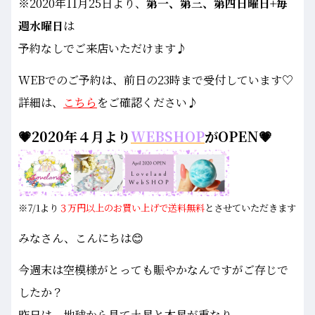
※2020年11月25日より、
第一、第三、第四日曜日+毎
週水曜日
は
予約なしでご来店いただけます♪
WEBでのご予約は、前日の23時まで受付しています♡
詳細は、
こちら
をご確認ください♪
💗2020年４月より
WEBSHOP
がOPEN💗
※7/1より
３万円以上のお買い上げで送料無料
とさせていただきます
みなさん、こんにちは😊
今週末は空模様がとっても賑やかなんですがご存じで
したか？
昨日は、地球から見て土星と木星が重なり、