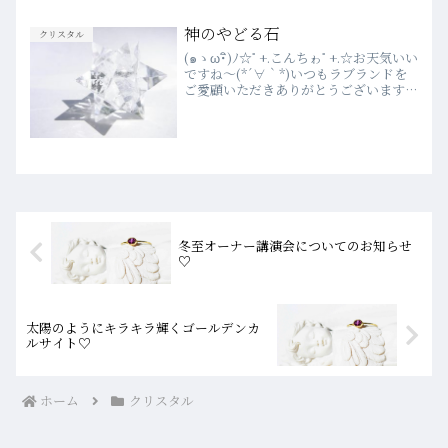
は、前日の23時まで受付しています♡
詳細は、こちらをご確認ください♪💗
神のやどる石
クリスタル
2020年４月よりWEB...
(๑ゝω･ิ)ﾉ☆ﾟ+.こんちゎﾟ+.☆お天気いい
ですね～(*´∀｀*)いつもラブランドを
ご愛顧いただきありがとうございます今
年初めての薔薇が咲きました！大家様が
冬のあいだも細やかに手入れをしていら
っしゃいましたこれから見頃がやってき
ますよ...
冬至オーナー講演会についてのお知らせ
♡
太陽のようにキラキラ輝くゴールデンカ
ルサイト♡
ホーム
クリスタル