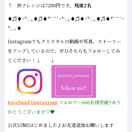
↑ 枡アレンジは7200円です。
残席2名
♦♫♦･*:..｡♦♫♦*ﾟ¨ﾟﾟ･*:..｡♦♫♦･*:..｡♦♫♦*ﾟ¨ﾟﾟ･
*:..｡♦
Instagramでもクリスタルの動画や写真、ストーリー
をアップしているので、ぜひそちらもフォローしてみ
てください！↓ ↓
loveland Instagram
フォロワー666名様
突破!!あり
がとうございます♡♥
公式LINEはじめました♪お友達追加お願いします