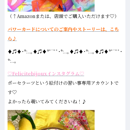
（↑Amazonまたは、店頭でご購入いただけます♡）
パワーカードについてのご案内やストーリーは、こち
ら♪
♦♫♦･*:..｡♦♫♦*ﾟ¨ﾟﾟ･*:..｡♦♫♦･*:..｡♦♫♦*ﾟ¨ﾟﾟ･
*:..｡
♡Felicitebijouxインスタグラム♡
ポーセラーツという絵付けの習い事専用アカウントで
す♡
よかったら覗いてみてくださいね！♪