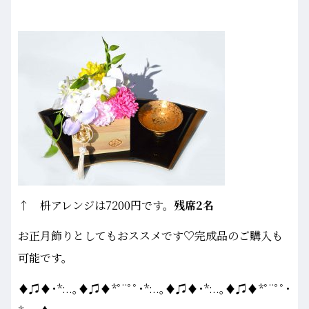
↑ 枡アレンジは7200円です。
残席2名
お正月飾りとしてもおススメです♡完成品のご購入も
可能です。
♦♫♦･*:..｡♦♫♦*ﾟ¨ﾟﾟ･*:..｡♦♫♦･*:..｡♦♫♦*ﾟ¨ﾟﾟ･