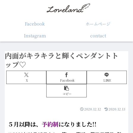
Facebook
ホームぺージ
Instagram
contact
内面がキラキラと輝くペンダントト
ップ♡
X
Facebook
LINE
コピー
2020.12.12
2020.12.13
５月以降は、
予約制
になりました!!