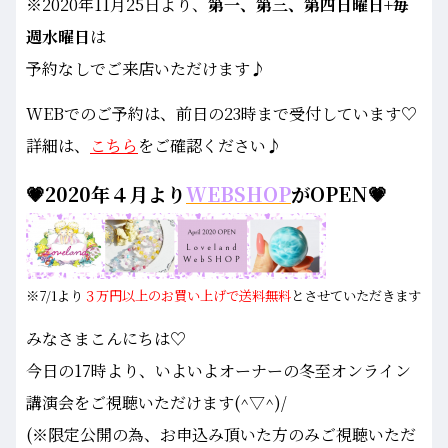
※2020年11月25日より、
第一、第三、第四日曜日+毎
週水曜日
は
予約なしでご来店いただけます♪
WEBでのご予約は、前日の23時まで受付しています♡
詳細は、
こちら
をご確認ください♪
💗2020年４月より
WEBSHOP
がOPEN💗
※7/1より
３万円以上のお買い上げで送料無料
とさせていただきます
みなさまこんにちは♡
今日の17時より、いよいよオーナーの冬至オンライン
講演会をご視聴いただけます(^▽^)/
(※限定公開の為、お申込み頂いた方のみご視聴いただ