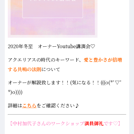
2020年冬至 オーナーYoutube講演会♡
アクエリアスの時代のキーワード、
愛と豊かさが倍増
する共鳴の法則
について
オーナーが解説致します！！(気になる！！(((o(*ﾟ▽ﾟ
*)o))))
詳細は
こちら
をご確認ください♪
【中村加代子さんのワークショップ
満員御礼
です♡】