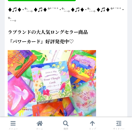
♦♫♦･*:..｡♦♫♦*ﾟ¨ﾟﾟ･*:..｡♦♫♦･*:..｡♦♫♦*ﾟ¨ﾟﾟ･
*:..｡
ラブランドの大人気ロングセラー商品
『パワーカード』好評発売中♡
（↑Amazonまたは、店頭でご購入いただけます♡）
メニュー
ホーム
検索
トップ
サイドバー