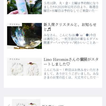
５月以降、火・金・土曜は予約制になり
ました!!※2020年12月15日より、毎週日
曜日+水曜日は予約なしでご来店いただ
けます♪WEBでのご予約は、前日の23
時まで受付しています♡詳細は、こちら
をご確認ください♪💗2020年４月より
新入荷クリスタルと、お知らせ
クリスタル
WEBSH...
と♬
みなさん、こんにちは(●´ω｀●)今日
は満月🌕と、一粒万倍日が重なるダブル
開運デー°˖✧◝(⁰▿⁰)◜✧˖°何かいいことある
かもしれませんね？？おかげさまで、公
式Instagramのフォロワーさんが900を
突破しましたヾ(o´∀｀o)ﾉﾜｧ...
Lino Hirominさんの個展がスタ
クリスタル
ートしました♡
こんにちは～！昨日はお休みをいただき
まして、ありがとうございました。みな
さまのお家の近くは、大丈夫でしたでし
ょうか。ラブランドは、無事本日より営
業を開始することができました。普段い
かに無防備に生きてきたか、災害時の対
策について考えさせられる...