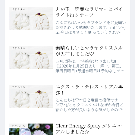
丸い玉 綺麗なラリマーとパイ
クリスタル
ライトinクオーツ
こんにちはいつもラブランドをご愛顧い
ただき心より感謝いたします。ｍ(^▽^)
ｍ 今日はまさしく夏!っていうきれいな
そらです。その空をまるで真似したよう
な素晴らしいラリマーどうぞご覧くださ
い 綺麗な空のようでもあるし、濃い青
素晴らしいヒマラヤクリスタル
クリスタル
は深い海のよう。そ...
が入荷しました♡
５月以降は、予約制になりました!!
※2020年11月25日より、第一、第三、
第四日曜日+毎週水曜日は予約なしでご
来店いただけます♪WEBでのご予約
は、前日の23時まで受付しています♡
詳細は、こちらをご確認ください♪💗
エクストラ・テレストリアル再
クリスタル
2020年４月よりWEB...
び！
こんにちは♡本日２度目の投稿です
(^▽^)/このクリスタルはなぜか今日ご
紹介した方が良いような気がしたので、
この記事を書いています♪そのクリスタ
ルとはタイトルにもあるように、バイア
産レムリアンシードのET（エクスト
Clear Energy Spray がリニュー
クリスタル
ラ・テレストリアル）です！...
アルしました☆