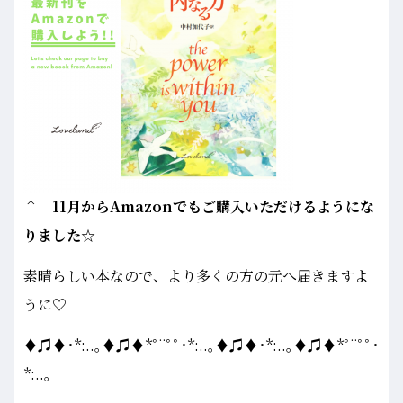
↑ 11月からAmazonでもご購入いただけるようにな
りました☆
素晴らしい本なので、より多くの方の元へ届きますよ
うに♡
♦♫♦･*:..｡♦♫♦*ﾟ¨ﾟﾟ･*:..｡♦♫♦･*:..｡♦♫♦*ﾟ¨ﾟﾟ･
*:..｡