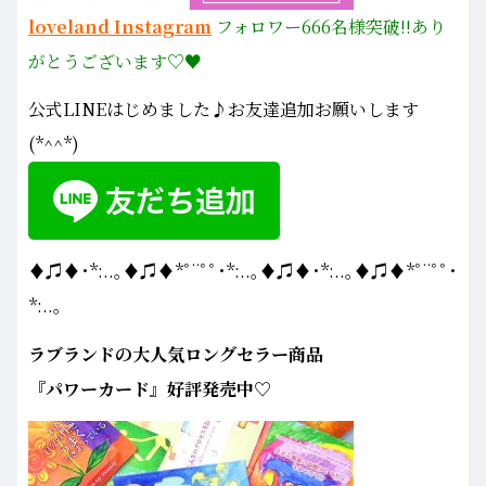
loveland Instagram
フォロワー666名様
突破!!あり
がとうございます♡♥
公式LINEはじめました♪お友達追加お願いします
(*^^*)
♦♫♦･*:..｡♦♫♦*ﾟ¨ﾟﾟ･*:..｡♦♫♦･*:..｡♦♫♦*ﾟ¨ﾟﾟ･
*:..｡
ラブランドの大人気ロングセラー商品
『パワーカード』好評発売中♡