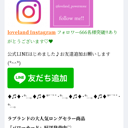
loveland Instagram
フォロワー666名様
突破!!あり
がとうございます♡♥
公式LINEはじめました♪お友達追加お願いします
(*^^*)
♦♫♦･*:..｡♦♫♦*ﾟ¨ﾟﾟ･*:..｡♦♫♦･*:..｡♦♫♦*ﾟ¨ﾟﾟ･
*:..｡
ラブランドの大人気ロングセラー商品
『パワーカード』好評発売中♡