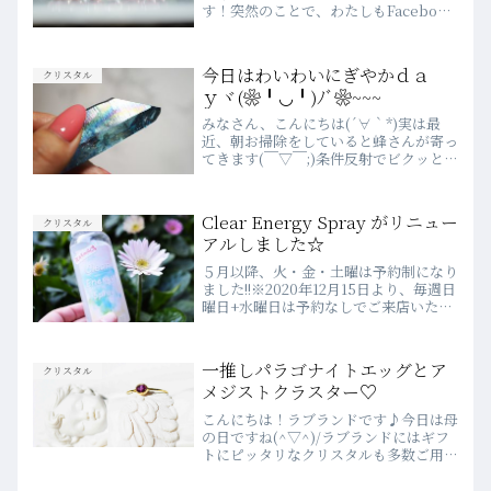
す！突然のことで、わたしもFacebook
の記事を読んでビックリしました(￣▽
￣)今年のラブランドは、伊勢とのご縁
が深くなってきているみたいですよ？み
今日はわいわいにぎやかｄａ
クリスタル
なさんも、ぜひ行か...
ｙヾ(❀╹◡╹)ﾉﾞ❀~~~
みなさん、こんにちは(´∀｀*)実は最
近、朝お掃除をしていると蜂さんが寄っ
てきます(￣▽￣;)条件反射でビクッとし
てしまうのですが、刺されては堪らない
ので「はちさん、おはよ～(´▽｀)」と
挨拶し、『私は樹、私は樹』と心で唱え
Clear Energy Spray がリニュー
クリスタル
て気をそらしてい...
アルしました☆
５月以降、火・金・土曜は予約制になり
ました!!※2020年12月15日より、毎週日
曜日+水曜日は予約なしでご来店いただ
けます♪WEBでのご予約は、前日の23
時まで受付しています♡詳細は、こちら
をご確認ください♪💗2020年４月より
一推しパラゴナイトエッグとア
クリスタル
WEBSH...
メジストクラスター♡
こんにちは！ラブランドです♪今日は母
の日ですね(^▽^)/ラブランドにはギフ
トにピッタリなクリスタルも多数ご用意
しておりますので、お母さまと一緒に選
ぶのも楽しいかもしれません♡さて、本