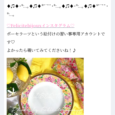
♦♫♦･*:..｡♦♫♦*ﾟ¨ﾟﾟ･*:..｡♦♫♦･*:..｡♦♫♦*ﾟ¨ﾟﾟ･
*:..｡
♡Felicitebijouxインスタグラム♡
ポーセラーツという絵付けの習い事専用アカウントで
す♡
よかったら覗いてみてくださいね！♪