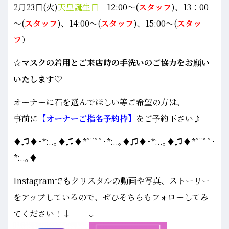
2月23日(火)
天皇誕生日
12:00～(
スタッフ
)、13：00
～(
スタッフ
)、14:00～(
スタッフ
)、15:00～(
スタッ
フ
）
☆マスクの着用とご来店時の手洗いのご協力をお願い
いたします♡
オーナーに石を選んでほしい等ご希望の方は、
事前に
【オーナーご指名予約枠】
をご予約下さい♪
♦♫♦･*:..｡♦♫♦*ﾟ¨ﾟﾟ･*:..｡♦♫♦･*:..｡♦♫♦*ﾟ¨ﾟﾟ･
*:..｡♦
Instagramでもクリスタルの動画や写真、ストーリー
をアップしているので、ぜひそちらもフォローしてみ
てください！↓ ↓