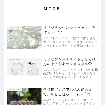
オリジナルサンキャッチャーを
クリスタル
作ろう！♡
こんにちは～(*´∀｀*)徐々に涼しさを
感じられるようになってきましたね。ラ
ブランドは今日から営業開始です。お休
みをいただきありがとうございました。
たくさんパワーチャージして、元気もり
もりやる気満々のスタッフ一同です♪さ
カリビアンカルサイトとせっけ
クリスタル
て、今日は手作りサン...
んのようなあのクリスタル♡
こんにちは♡らぶらんどです！ついに梅
雨が明けたみたいですね(#^^#)お天気
がいいと気持ちもピカピカになるような
気がします♬さて、今日はなんとも涼し
気なカリビアンカルサイトについてご紹
介させて頂きます。 トップの部分はや
令和福ブレス申し込み締切ま
クリスタル
や透き通っており、美...
で、あと１日っ！！(´∀｀*)
みなさん、こんにちは(´∀｀)オーナー
は今、伊勢に行ってらっしゃるそうで