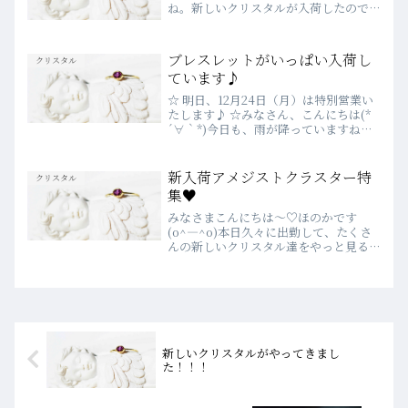
ね。新しいクリスタルが入荷したので、
ご紹介させてください♪レインボーが滝
のように入る、ローズクォーツ。まさに
愛と美の女神、アフロディーテにぴった
ブレスレットがいっぱい入荷し
クリスタル
りな感じのするローズ...
ています♪
☆ 明日、12月24日（月）は特別営業い
たします♪ ☆みなさん、こんにちは(*
´∀｀*)今日も、雨が降っていますね？
私の中では晴れ予報だったはず...(笑)昨
日は冬至、今日は満月で、エネルギーが
大きく切り替わっていく時！！♦♫♦･
新入荷アメジストクラスター特
クリスタル
*:..｡...
集♥
みなさまこんにちは～♡ほのかです
(o^―^o)本日久々に出勤して、たくさ
んの新しいクリスタル達をやっと見るこ
とができました！今回もまた素晴らしい
クリスタルたちがラブランドにやってき
てくれましたね♡「きゃ～～～～♡」と
お店に着くなり声に出して...
新しいクリスタルがやってきまし
た！！！