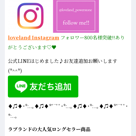
loveland Instagram
フォロワー800名様
突破!!あり
がとうございます♡♥
公式LINEはじめました♪お友達追加お願いします
(*^^*)
♦♫♦･*:..｡♦♫♦*ﾟ¨ﾟﾟ･*:..｡♦♫♦･*:..｡♦♫♦*ﾟ¨ﾟﾟ･
*:..｡
ラブランドの大人気ロングセラー商品