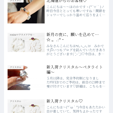
北海道からのお客様♡
クリスタル
こんにちは～～ほのかですヽ(*´∀｀)ノ
昨日今日ととっても寒いですね！関節を
シャワーでしっかり温めて巡りをよくす
ると、全身がぽかぽかするそうですよ。
湯船に浸かる時間がないよーって時は試
してみてくださいね♪昨日は北海道から
お客様がいらしてくだ...
新月の夜に、願いを込めて…
rosineマクラメアクセサリー
☆.。.:*・
みなさんこんにちは٩꒰｡•◡•｡꒱۶ みかで
す♫いつもブログを読んでいただきあり
がとうございます( ˘͈ ᵕ ˘͈ )♡今日は、きも
ちのいい春空のイメージで٩(๑´0`๑)۶ほ
のかさん作のブレスは大人気！新しいス
タートを後押ししてくれるよう...
新入荷クリスタル～ペタライト
クリスタル
編～
５月以降は、完全予約制になりまし
た!!WEBでのご予約は、前日の23時まで
受け付けています♡詳細は、こちらをご
確認ください♪💗2020年４月より
WEBSHOPがOPEN💗※7/1より３万円
以上のお買い上げで送料無料とさせてい
新入荷クリスタル♡
クリスタル
ただきますみなさ...
こんにちは～(*´ω｀*)今日もあたたかい
日が差していて、気持ちよかったです