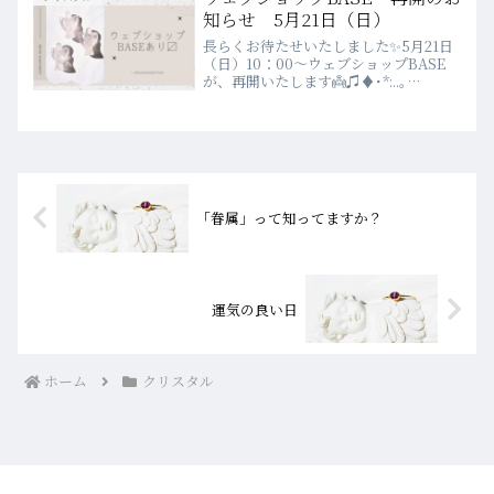
知らせ 5月21日（日）
長らくお待たせいたしました✨5月21日
（日）10：00～ウェブショップBASE
が、再開いたします👼♫♦･*:..｡
♦♫♦*ﾟ¨ﾟﾟ･*:..｡♦♫♦･*:..｡♦♫♦*ﾟ
¨ﾟﾟ･*:..｡♦💗WEBSHOP💗↑クリックす
るとウェブショップへ...
「眷属」って知ってますか？
運気の良い日
ホーム
クリスタル