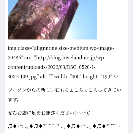
img class=”alignnone size-medium wp-image-
20486″ src=”http://blog.loveland.ne.jp/wp-
content/uploads/2022/03/DSC_0520-1-
300×199.jpg” alt=”” width=”300″ height=”199″ />
ツーソンからの新しい石もちょこちょこ入ってきてい
ます。
ぜひお店に足をお運びください(^▽^)/
♫♦･*:..｡♦♫♦*ﾟ¨ﾟﾟ･*:..｡♦♫♦･*:..｡♦♫♦*ﾟ¨ﾟﾟ･