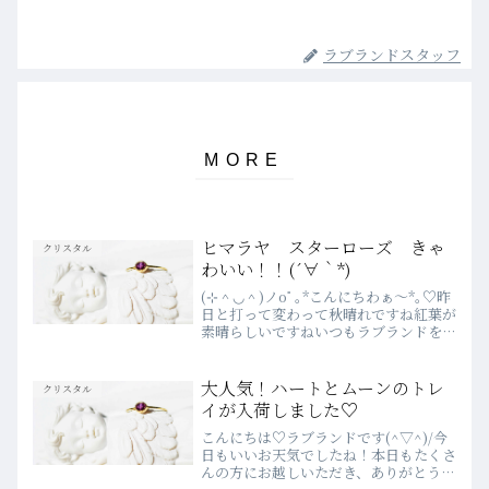
ラブランドスタッフ
ヒマラヤ スターローズ きゃ
クリスタル
わいい！！(´∀｀*)
(⊹＾◡＾)ノoﾟ｡*こんにちわぁ～*｡♡昨
日と打って変わって秋晴れですね紅葉が
素晴らしいですねいつもラブランドをご
愛顧いただきありがとうございます感謝
ですm( _ _ )m ヒマラヤクリスタル パ
ルバティ産ヒマラヤクリスタルはキング
大人気！ハートとムーンのトレ
クリスタル
オブク...
イが入荷しました♡
こんにちは♡ラブランドです(^▽^)/今
日もいいお天気でしたね！本日もたくさ
んの方にお越しいただき、ありがとうご