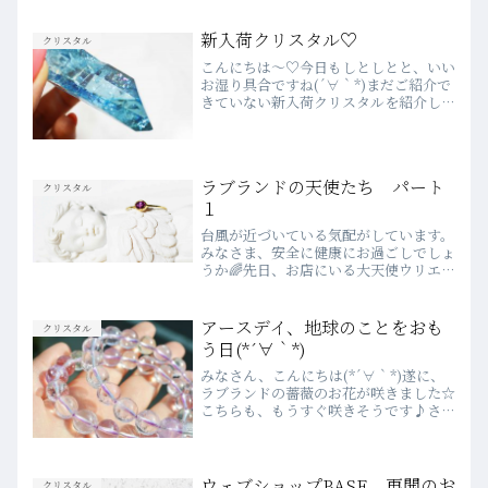
ざいました♡関西の方からいらして下さ
った方もいて、嬉しい～～♡と喜びと感
謝の気持ちでいっぱいです！！さて、本
新入荷クリスタル♡
クリスタル
日は先日ラブランドに...
こんにちは～♡今日もしとしとと、いい
お湿り具合ですね(´∀｀*)まだご紹介で
きていない新入荷クリスタルを紹介しま
す！私のイチオシクリスタルはこちら。
アーカンソー水晶のアクアオーラです。
このクリスタルのすごいところは、アク
アオーラの特性上、表...
ラブランドの天使たち パート
クリスタル
１
台風が近づいている気配がしています。
みなさま、安全に健康にお過ごしでしょ
うか🌈先日、お店にいる大天使ウリエル
を登場させたので、今日はガブリエルを
👼ラッパを吹き鳴らすガブリエルさん↑
逆行のシルエットが素敵です♡ラブラン
アースデイ、地球のことをおも
クリスタル
ドにはそこかしこに天使が...
う日(*´∀｀*)
みなさん、こんにちは(*´∀｀*)遂に、
ラブランドの薔薇のお花が咲きました☆
こちらも、もうすぐ咲きそうです♪さ
て、大変お待たせしました☆新入荷のク
リスタル達はこちら！！！ 透明感も高
くて、かわいらしい妖精のようなアフガ
ニスタンからやってきた...
ウェブショップBASE 再開のお
クリスタル