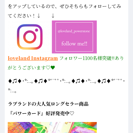
をアップしているので、ぜひそちらもフォローしてみ
てください！↓ ↓
loveland Instagram
フォロワー1100名様
突破!!あり
がとうございます♡♥
♦♫♦･*:..｡♦♫♦*ﾟ¨ﾟﾟ･*:..｡♦♫♦･*:..｡♦♫♦*ﾟ¨ﾟﾟ･
*:..｡
ラブランドの大人気ロングセラー商品
『パワーカード』好評発売中♡