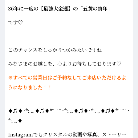
36年に一度の【最強大金運】の「五黄の寅年」
です♡
このチャンスをしっかりつかみたいですね
みなさまのお越しを、心よりお待ちしております♡
※すべての営業日はご予約なしでご来店いただけるよ
うになりました！！
♦♫♦･*:..｡♦♫♦*ﾟ¨ﾟﾟ･*:..｡♦♫♦･*:..｡♦♫♦*ﾟ¨ﾟﾟ･
*:..｡♦
Instagramでもクリスタルの動画や写真、ストーリー