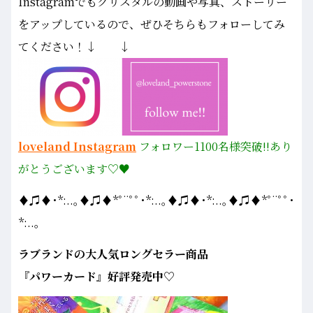
Instagramでもクリスタルの動画や写真、ストーリー
をアップしているので、ぜひそちらもフォローしてみ
てください！↓ ↓
loveland Instagram
フォロワー1100名様
突破!!あり
がとうございます♡♥
♦♫♦･*:..｡♦♫♦*ﾟ¨ﾟﾟ･*:..｡♦♫♦･*:..｡♦♫♦*ﾟ¨ﾟﾟ･
*:..｡
ラブランドの大人気ロングセラー商品
『パワーカード』好評発売中♡