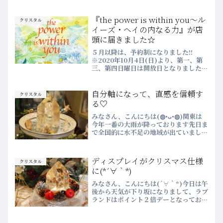
路島のエネルギーがたっぷりと詰まっ
た、採れたてで栄養万点のパワフルなお
『the power is within you～ル
クリスタル
野菜がまたラブ...
イーズ・ヘイの内なる力』が店
頭に届きました☆
５月以降は、予約制になりました!!
※2020年10月4日(日)より、第一、第
三、第四日曜日は開放日となりました。
WEBでのご予約は、前日の23時まで受
付しています♡詳細は、こちらをご確認
ください♪💗2020年４月より
自分軸になって、直感を信頼す
クリスタル
WEBSHOPがOPEN...
る♡
みなさん、こんにちは(◍•ᴗ•◍)関東は
今年一番の大雨が降っております先日ま
で全国的に水不足の地域が出ていました
が、この雨のおかげで解消!!天からの恵
みに感謝、ですね☆雨の日はポイント２
倍になります(*´ω｀*)風も強いので、
ディスプレイがクリスマス仕様
クリスタル
どうぞお気をつ...
に(*´∀｀*)
みなさん、こんにちは(´∀｀*)今日は午
後から天気が下り坂になりまして、ラブ
ランドはポイント２倍デーとなっており
ます♡雨の日はちょっとしたミラクルも
起きてしまうかも！？ぜひ、お店に足を