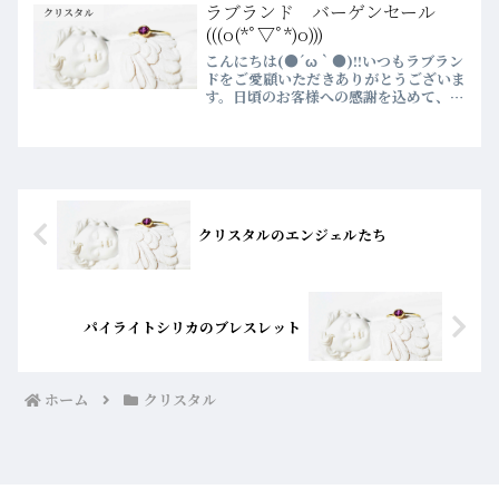
運んでみてくださいね？？さて、ほのか
ラブランド バーゲンセール
クリスタル
さんがディスプレイを...
(((o(*ﾟ▽ﾟ*)o)))
こんにちは(●´ω｀●)!!いつもラブラン
ドをご愛顧いただきありがとうございま
す。日頃のお客様への感謝を込めて、明
日からセールがはじまります。店舗の方
はお休みになっておりますのでよろしく
お願いします
(^▽^)/LOVELAND♡WEB限定サ...
クリスタルのエンジェルたち
パイライトシリカのブレスレット
ホーム
クリスタル