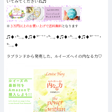
いてみてくださいね♬
※
３万円以上のお買い上げで送料無料
となります
♫♦･*:..｡♦♫♦*ﾟ¨ﾟﾟ･*:..｡♦♫♦･*:..｡♦♫♦*ﾟ¨ﾟﾟ･
*:..｡♦
ラブランドから発売した、ルイーズヘイの内なる力♡