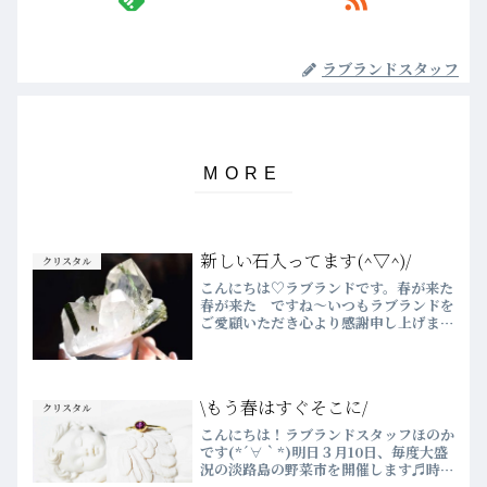
ラブランドスタッフ
新しい石入ってます(^▽^)/
クリスタル
こんにちは♡ラブランドです。春が来た
春が来た ですね～いつもラブランドを
ご愛顧いただき心より感謝申し上げま
す。今日はトルマリンOn クリスタル
とポイントを紹介しますなんだか凛とし
ていてかっこいい！クリスタルに乗って
るトルマリンもいますがなん...
\もう春はすぐそこに/
クリスタル
こんにちは！ラブランドスタッフほのか
です(*´∀｀*)明日３月10日、毎度大盛
況の淡路島の野菜市を開催します♬時
間 13:00～17:00場所 ラブランド淡