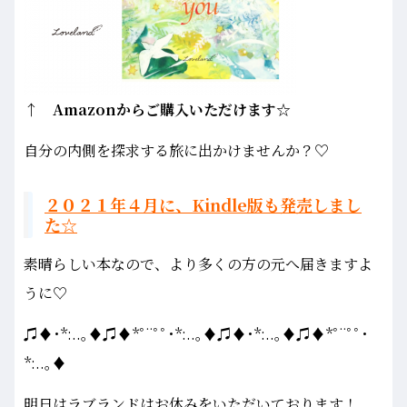
↑ Amazonからご購入いただけます☆
自分の内側を探求する旅に出かけませんか？♡
２０２１年４月に、Kindle版も発売しまし
た☆
素晴らしい本なので、より多くの方の元へ届きますよ
うに♡
♫♦･*:..｡♦♫♦*ﾟ¨ﾟﾟ･*:..｡♦♫♦･*:..｡♦♫♦*ﾟ¨ﾟﾟ･
*:..｡♦
明日はラブランドはお休みをいただいております！