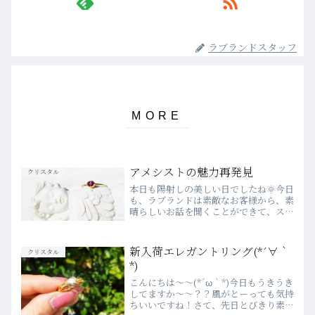
ラブランドスタッフ
アメシストの魅力再発見
クリスタル
本日も陽射しの美しい日でしたね🌞今日
も、ラブランドは素敵なお客様から、素
晴らしいお話を聞くことができて、スタ
ッフとして幸せな一日を過ごすことがで
きました✨明日も、お客様と石を繋ぐ、
特別な出逢いの場になりますように…✨
新入荷エレガントリング(*´∀｀
クリスタル
ラブランドで人気の、アメ...
*)
こんにちは～～(*´ω｀*)今日もうきうき
してますか～～？？風がとーっても気持
ちいいですね！さて、先日とびきり素敵