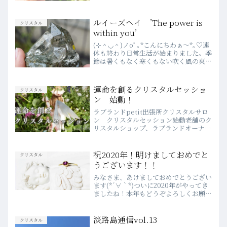
なリングが入荷したのでご紹介させてい
ただきます！じゃっじゃーん。全国の
ダイヤファンのみなさま、見てくださ
ルイーズヘイ ’The power is
クリスタル
い！！私自身ダイヤモン...
within you’
(⊹＾◡＾)ノoﾟ｡*こんにちわぁ～*｡♡連
休も終わり日常生活が始まりました。季
節は暑くもなく寒くもない吹く風の爽や
かなころですね。いつもラブランドをご
愛顧いただきまして誠にありがとうござ
います。m(_ _)mラブランドがルイーズ
運命を創るクリスタルセッショ
クリスタル
ヘイのパワ...
ン 始動！
ラブランドpetit出張所クリスタルサロ
ン クリスタルセッション始動老舗のク
リスタルショップ、ラブランドオーナー
による、”運命を創る”クリスタルセッシ
ョンが、遂に始動しますそもそも、
petit出張所クリスタルサロンって？ラ
祝2020年！明けましておめでと
クリスタル
ブランドは1988...
うございます！！
みなさま、あけましておめでとうござい
ます(*´∀｀*)ついに2020年がやってき
ましたね！本年もどうぞよろしくお願い
いたします♪ラブランドは本日より５日
まで、休まず営業しております。毎年大
人気の福袋や、2020円券が当たるおみ
淡路島通信vol.13
クリスタル
くじ(500円...