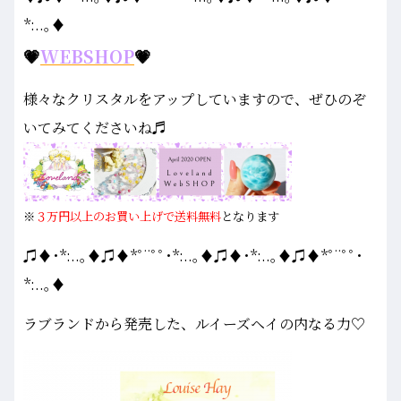
*:..｡♦
💗
WEBSHOP
💗
様々なクリスタルをアップしていますので、ぜひのぞ
いてみてくださいね♬
※
３万円以上のお買い上げで送料無料
となります
♫♦･*:..｡♦♫♦*ﾟ¨ﾟﾟ･*:..｡♦♫♦･*:..｡♦♫♦*ﾟ¨ﾟﾟ･
*:..｡♦
ラブランドから発売した、ルイーズヘイの内なる力♡