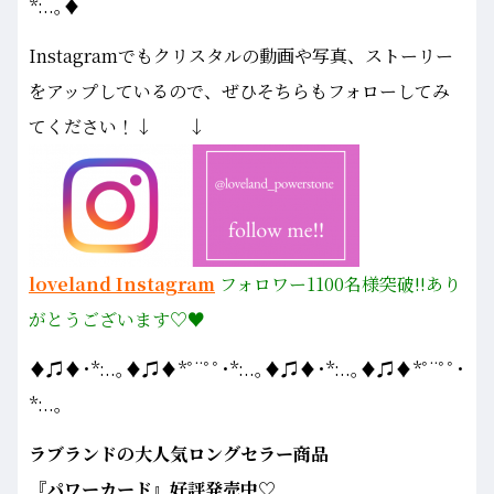
*:..｡♦
Instagramでもクリスタルの動画や写真、ストーリー
をアップしているので、ぜひそちらもフォローしてみ
てください！↓ ↓
loveland Instagram
フォロワー1100名様
突破!!あり
がとうございます♡♥
♦♫♦･*:..｡♦♫♦*ﾟ¨ﾟﾟ･*:..｡♦♫♦･*:..｡♦♫♦*ﾟ¨ﾟﾟ･
*:..｡
ラブランドの大人気ロングセラー商品
『パワーカード』好評発売中♡