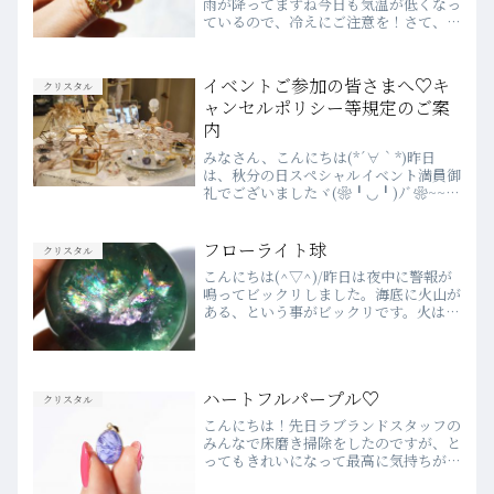
雨が降ってますね今日も気温が低くなっ
ているので、冷えにご注意を！さて、最
近新しく入荷したリングが、すっごくか
わいいのでご紹介させてください＾＾見
てくださいよ～～♡めっちゃ萌え♡なリ
イベントご参加の皆さまへ♡キ
クリスタル
ングが３点も！モルガナイ...
ャンセルポリシー等規定のご案
内
みなさん、こんにちは(*´∀｀*)昨日
は、秋分の日スペシャルイベント満員御
礼でございましたヾ(❀╹◡╹)ﾉﾞ❀~~~
下は１歳のお子様からご参加いただきま
して、大変賑やかで笑顔あふれる講演会
になりました♫この場をお借りして改め
フローライト球
クリスタル
て御礼申し上げま...
こんにちは(^▽^)/昨日は夜中に警報が
鳴ってビックリしました。海底に火山が
ある、という事がビックリです。火は消
えないのか～。火山の爆発被害が少ない
ことをお祈りします。綺麗なフローライ
トがありますよ(o^―^o)ﾆｺフローライ
トは、「発想力...
ハートフルパープル♡
クリスタル
こんにちは！先日ラブランドスタッフの
みんなで床磨き掃除をしたのですが、と
ってもきれいになって最高に気持ちがい
いです！年末は何かとバタバタして忙し