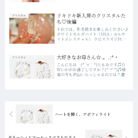
いので、大掃除を11月にやってしまお
う！と前倒しにしてみました。みんなと
りつかれたように黙々と床...
ドキドキ新入荷のクリスタルた
クリスタル
ち♡後編
それでは、引き続きお楽しみください♪
ホワイトモルダバイト（USA・カルサ
イトエレスチャル） ラピスラズリPt.
（アフガニスタン） チューライトハー
ト（ノルウェー） ビオランPt. カルサイ
トonアポフィライト（ロシア） トパー
大好きなお母さん☆.。.:*・
クリスタル
ズ（ミャンマ...
こんにちは (*´∀｀*)ともみです♫Ｇ
Ｗいかがお過ごしですか？(*´꒳`*)♫帰
省の方も沢山いらっしゃるのでは？道中
お気を付け頂き、楽しい連休をお過ごし
下さい♡今朝女の子が泣く声…ちょっと
心配になって耳を澄ましたら。。お母さ
んが赤ちゃんを...
ハートを開く、アポフィライト
ガネーシュヒマール・スペクトロライ