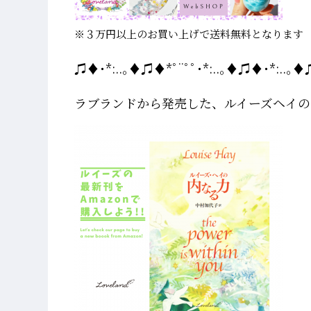
※３万円以上のお買い上げで送料無料となります
♫♦･*:..｡♦♫♦*ﾟ¨ﾟﾟ･*:..｡♦♫♦･*:..｡♦♫
ラブランドから発売した、ルイーズヘイの