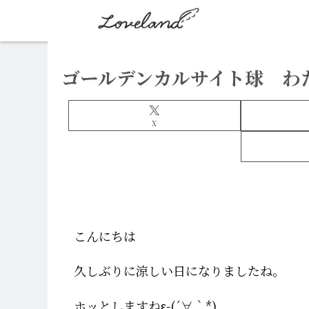
ゴールデンカルサイト球 わ
X
こんにちは
久しぶりに涼しい日になりましたね。
ホッとしますね
ε-(´
∀
｀
*)