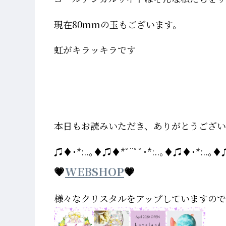
現在80mmの玉もございます。
虹がキラッキラです
本日もお読みいただき、ありがとうござ
♫♦･*:..｡♦♫♦*ﾟ¨ﾟﾟ･*:..｡♦♫♦･*:..｡♦♫
💗
WEBSHOP
💗
様々なクリスタルをアップしていますの