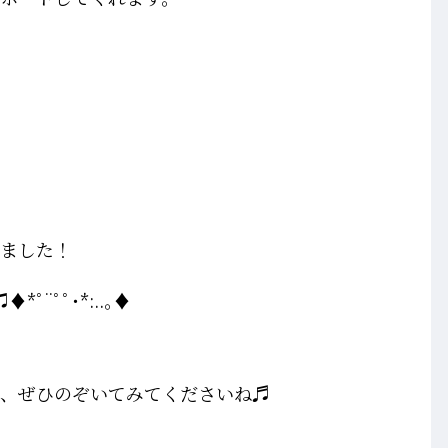
いました！
♦*ﾟ¨ﾟﾟ･*:..｡♦
で、ぜひのぞいてみてくださいね♬