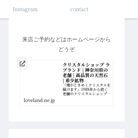
Instagram
contact
来店ご予約などはホームページから
どうぞ
クリスタルショップ ラ
ブランド | 神奈川県の
老舗 | 高品質の天然石
| 希少鉱物
「魂がときめくクリスタルを
届けます」1988年から続く
老舗のクリスタルショップ。
厳選された最高品質の希少鉱
loveland.ne.jp
物を扱っています。誰かのた
めに、一生懸命に働いてきた
女性へ。自分の幸せの扉を開
く、運命のクリスタルがあり
ます。