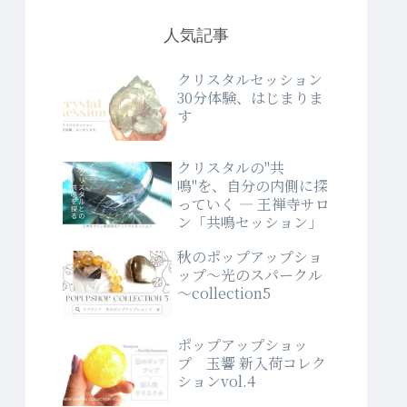
人気記事
クリスタルセッション
30分体験、はじまりま
す
クリスタルの"共
鳴"を、自分の内側に探
っていく ― 王禅寺サロ
ン「共鳴セッション」
秋のポップアップショ
ップ～光のスパークル
～collection5
ポップアップショッ
プ 玉響 新入荷コレク
ションvol.4