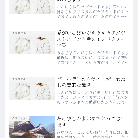
こんにちは♡ラブランドです(^▽^)/本
日新しいクリスタルがラブランドにやっ
てきてくれたのですが、その中でも一際
目立っている、美しいフローライト球を
ご紹介させていただきます！以前同じよ
うなフローライトが入荷しましたが、そ
愛がいっぱい♡キラキラアメジ
クリスタル
ちらの物より一回り小...
ストとピンク色のモンドクォー
ツ♡
みなさまこんにちは♡ラブランドです♪
最近は「知り合いにオススメされて初め
て来ました！」という方が多く、とても
嬉しいです！沢山の方がラブランドを紹
介して下さっているんだなあ、ありがた
いなあとジーンときてしまいます。いら
ゴールデンカルサイト球 わた
クリスタル
した方に「ここに来てよか...
しの霊的な輝き
こんにちは久しぶりに涼しい日になりま
したね。ホッとしますねε-(´∀｀*)いつ
もラブランドをご愛顧いただき心より感
謝申し上げます。人間には本来誰にでも
素晴らしい霊的な才能があります。私た
ちは忍耐強くその能力を開花させるべく
あけました♪おめでとうござい
クリスタル
少しずつ恐れの向こ...
ます♡
みなさん、こんにちは(*^^*)昨日は、旧
暦の元旦でした！！新年が明けました♪