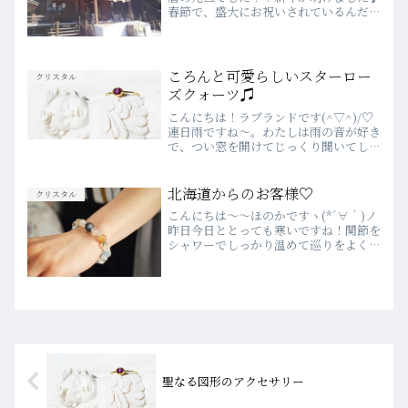
春節で、盛大にお祝いされているんだろ
うなぁ(笑)喜びとワクワクのエネルギー
が世界に広がっていくイメージです
ね！！さて、先日の立春の日に「関東の
いづもさん」こと出雲...
ころんと可愛らしいスターロー
クリスタル
ズクォーツ♫
こんにちは！ラブランドです(^▽^)/♡
連日雨ですね～。わたしは雨の音が好き
で、つい窓を開けてじっくり聞いてしま
う時があります。目を閉じて雨音に耳を
傾ける。なんだか心が浄化されていくよ
うです。さて今日は、先日入荷した新し
北海道からのお客様♡
クリスタル
いクリスタルの中から...
こんにちは～～ほのかですヽ(*´∀｀)ノ
昨日今日ととっても寒いですね！関節を
シャワーでしっかり温めて巡りをよくす
ると、全身がぽかぽかするそうですよ。
湯船に浸かる時間がないよーって時は試
してみてくださいね♪昨日は北海道から
お客様がいらしてくだ...
聖なる図形のアクセサリー