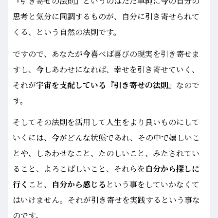
『引き寄せの法則』というのはただ単純に
今
の自分の
思考と気分に同調するものが、自分に引き寄せられて
くる、という自然の法則です。
ですので、あなたが
今
喜べば喜びの現実を引き寄せま
すし、
今
しあわせになれば、幸せを引き寄せていく、
それが
宇宙を支配している『引き寄せの法則』
なので
す。
そしてその法則を活用して人生をより良いものにして
いくには、
今
がどんな状態であれ、その中で嬉しいこ
とや、しあわせなこと、たのしいこと、みたされてい
ること、よろこばしいこと、それらを
自分から探しに
行く
こと、
自分から感じる
という事をしていかなくて
はいけません。それが引き寄せを実践するという事な
のです。