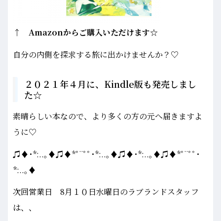
↑ Amazonからご購入いただけます☆
自分の内側を探求する旅に出かけませんか？♡
２０２１年４月に、Kindle版も発売しまし
た☆
素晴らしい本なので、より多くの方の元へ届きますよ
うに♡
♫♦･*:..｡♦♫♦*ﾟ¨ﾟﾟ･*:..｡♦♫♦･*:..｡♦♫♦*ﾟ¨ﾟﾟ･
*:..｡♦
次回営業日 8月１０日水曜日のラブランドスタッフ
は、、