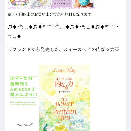
※３万円以上のお買い上げで送料無料となります
♫♦･*:..｡♦♫♦*ﾟ¨ﾟﾟ･*:..｡♦♫♦･*:..｡♦♫♦*ﾟ¨ﾟﾟ･
*:..｡♦
ラブランドから発売した、ルイーズヘイの内なる力♡