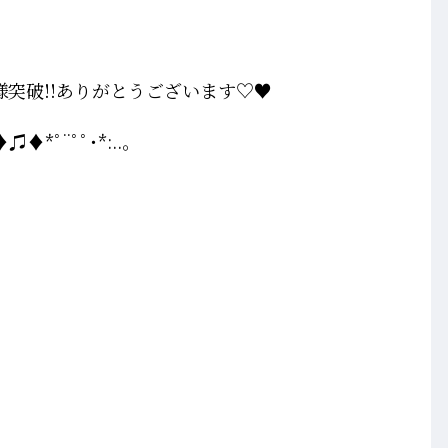
様突破!!ありがとうございます♡♥
♫♦*ﾟ¨ﾟﾟ･*:..｡