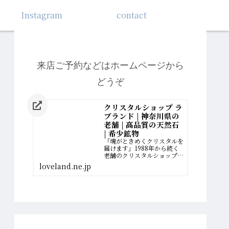
Instagram
contact
来店ご予約などはホームページから
どうぞ
クリスタルショップ ラ
ブランド | 神奈川県の
老舗 | 高品質の天然石
| 希少鉱物
「魂がときめくクリスタルを
届けます」1988年から続く
老舗のクリスタルショップ。
厳選された最高品質の希少鉱
loveland.ne.jp
物を扱っています。誰かのた
めに、一生懸命に働いてきた
女性へ。自分の幸せの扉を開
く、運命のクリスタルがあり
ます。