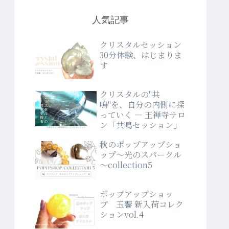
人気記事
クリスタルセッション
30分体験、はじまりま
す
クリスタルの"共
鳴"を、自分の内側に探
っていく ― 王禅寺サロ
ン「共鳴セッション」
秋のポップアップショ
ップ～光のスパークル
～collection5
ポップアップショッ
プ 玉響 新入荷コレク
ションvol.4