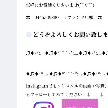
気軽にお電話くださいませ(⌒∇⌒)
☎ 0445339880 ラブランド店頭 ☎
どうぞよろしくお願い致し
♫♦･*:..｡♦♫♦*ﾟ¨ﾟﾟ･*:..｡♦♫♦･*:..｡♦♫
♦♫♦･*:..｡♦♫♦*ﾟ¨ﾟﾟ･*:..｡♦♫♦･*:..｡
Instagramでもクリスタルの動画や
もフォローしてみてください！↓ ↓