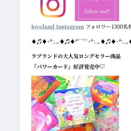
loveland Instagram
フォロワー1300名
♦♫♦･*:..｡♦♫♦*ﾟ¨ﾟﾟ･*:..｡♦♫♦･*:..｡♦
ラブランドの大人気ロングセラー商品
『パワーカード』好評発売中♡