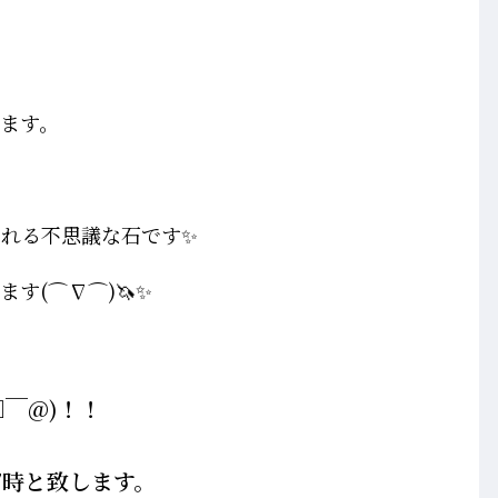
ます。
れる不思議な石です✨
す(⌒∇⌒)🦄✨
￣@)！！
7時と致します。