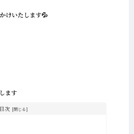
かけいたします💦
たします
目次