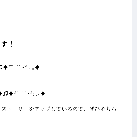
ます！
♦*ﾟ¨ﾟﾟ･*:..｡♦
♦♫♦*ﾟ¨ﾟﾟ･*:..｡♦
写真、ストーリーをアップしているので、ぜひそちら