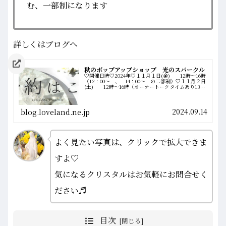
む、一部制になります
詳しくはブログへ
秋のポップアップショップ 光のスパークル
♡開催日時♡2024年♡１１月１日(金) 12時～16時
（12：00～ 、 14：00～ の二部制）♡１１月２日
(土) 12時～16時（オーナートークタイムあり13：
00～14：00）♡１１月３日(日) 12時～16時（オー
ナートーク...
2024.09.14
blog.loveland.ne.jp
よく見たい写真は、クリックで拡大できま
すよ♡
気になるクリスタルはお気軽にお問合せく
ださい♬
目次