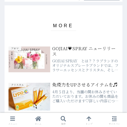
GOJIAI💗SPRAY ニューリリー
アロマ
ス
GOJIAI SPRAY とは？？ラブランドの
オリジナルスプレーラブランドでは、フ
ラワーエッセンスとクリスタル、そして
アロマが配合された、ジェムスプレーを
作ってきました。浄化に最適な「ＣＬＥ
ＡＲ ＥＮＥＲＧＹ」心を開いて愛を呼
免疫力をUPさせるアイテムを♬
クリスタル
び込む「ＬＯＶ...
4月５日より、当面の間お休みさせてい
ただいております。お休みの間も商品を
ご購入いただけます♡詳しい内容につき
ましては、こちらでご案内しております
♬みなさん、こんにちは(*´▽｀*)お店
がお休みを始めてからInstagramにてパ
ワーカードの...
明けましておめでとうございま
クリスタル
メニュー
ホーム
検索
トップ
サイドバー