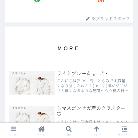
ラブランドスタッフ
ライトブルー☆.。.:*・
クリスタル
こんにちは(*´∀｀*) ともみです♫暑
くなりましたね！！(´ε｀；)肌がジリジ
リと痛くなるような感覚…もう夏の日差
しですね！日焼けによる肌トラブルにお
気をつけてください。日焼けのアフター
ケアにはフローラウォーターの「ラベン
トマスゴンサガ産のクラスター
クリスタル
ダー」がおすすめ...
♡
こんにちは～♡今日もはじめましての方
や、遠方からいらしてくださった方、
様々な方にご来店いただきありがとうご
メニュー
ホーム
検索
トップ
サイドバー
ざいました(*^_^*)今日一段と光を放っ