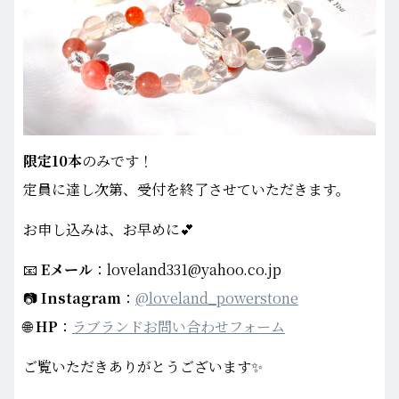
限定10本
のみです！
定員に達し次第、受付を終了させていただきます。
お申し込みは、お早めに💕
📧
Eメール
：loveland331@yahoo.co.jp
📷
Instagram
：
@loveland_powerstone
🌐
HP
：
ラブランドお問い合わせフォーム
ご覧いただきありがとうございます✨