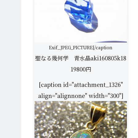
Exif_JPEG_PICTURE[/caption
聖なる幾何学 青水晶aki160805k18
19800円
[caption id="attachment_1326"
align="alignnone" width="300"]