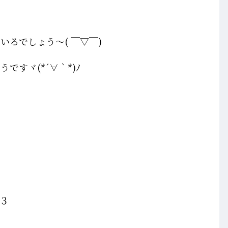
るでしょう～( ￣▽￣)
すヾ(*´∀｀*)ﾉ
３