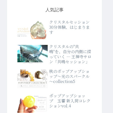
人気記事
クリスタルセッション
30分体験、はじまりま
す
クリスタルの"共
鳴"を、自分の内側に探
っていく ― 王禅寺サロ
ン「共鳴セッション」
秋のポップアップショ
ップ～光のスパークル
～collection5
ポップアップショッ
プ 玉響 新入荷コレク
ションvol.4