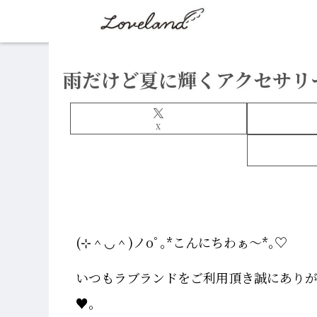
雨だけど夏に輝くアクセサリ
X
(⊹＾◡＾)ノoﾟ｡*こんにちわぁ～*｡♡
いつもラブランドをご利用頂き誠にありがとうござ
♥｡