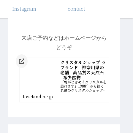
Instagram
contact
来店ご予約などはホームページから
どうぞ
クリスタルショップ ラ
ブランド | 神奈川県の
老舗 | 高品質の天然石
| 希少鉱物
「魂がときめくクリスタルを
届けます」1988年から続く
老舗のクリスタルショップ。
厳選された最高品質の希少鉱
loveland.ne.jp
物を扱っています。誰かのた
めに、一生懸命に働いてきた
女性へ。自分の幸せの扉を開
く、運命のクリスタルがあり
ます。