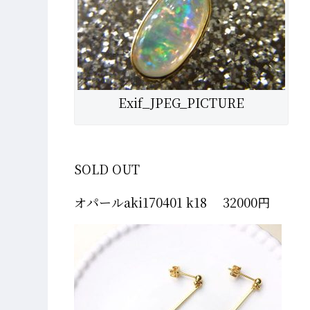
Exif_JPEG_PICTURE
SOLD OUT
オパールaki170401 k18 32000円