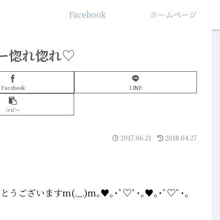
Facebook
ホームぺージ
ー惚れ惚れ♡
Facebook
LINE
コピー
2017.06.21
2018.04.27
いますm(._.)m｡♥｡･ﾟ♡ﾟ･｡♥｡･ﾟ♡ﾟ･｡