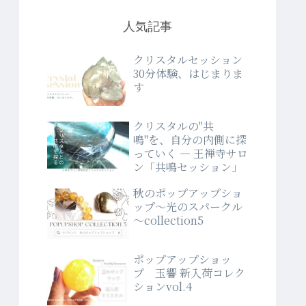
人気記事
クリスタルセッション
30分体験、はじまりま
す
クリスタルの"共
鳴"を、自分の内側に探
っていく ― 王禅寺サロ
ン「共鳴セッション」
秋のポップアップショ
ップ～光のスパークル
～collection5
ポップアップショッ
プ 玉響 新入荷コレク
ションvol.4