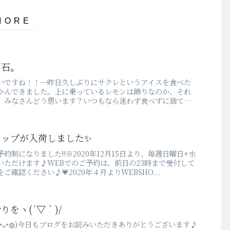
な石。
いですね！！一昨日久しぶりにサクレというアイスを食べた
かんできました。上に乗っているレモンは飾りなのか、それ
、みなさんどう思います？いつもなら迷わず食べずに捨てて
トップが入荷しました✨
制になりました!!※2020年12月15日より、毎週日曜日+水
いただけます♪WEBでのご予約は、前日の23時まで受付して
確認ください♪💗2020年４月よりWEBSHO...
をヽ(´▽｀)/
•ᴗ•◍)今日もブログをお読みいただきありがとうございます♪