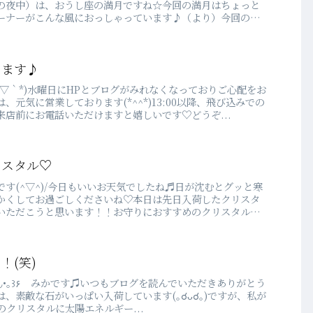
の夜中）は、おうし座の満月ですね☆今回の満月はちょっと
ーナーがこんな風におっしゃっています♪（より）今回の満
ります♪
´▽｀*)水曜日にHPとブログがみれなくなっておりご心配をお
元気に営業しております(*^^*)13:00以降、飛び込みでの
店前にお電話いただけますと嬉しいです♡どうぞ...
リスタル♡
す(^▽^)/今日もいいお天気でしたね♬日が沈むとグッと寒
かくしてお過ごしくださいね♡本日は先日入荷したクリスタ
いただこうと思います！！お守りにおすすめのクリスタルた
！(笑)
 )♡今週は、素敵な石がいっぱい入荷しています(｡☌ᴗ☌｡)ですが、私が
のクリスタルに太陽エネルギー...