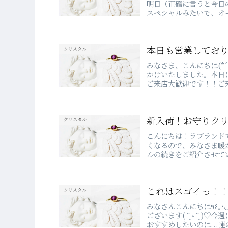
明日（正確に言うと今日
スペシャルみたいで、オ
月は...
本日も営業してお
クリスタル
みなさま、こんにちは(*
かけいたしました。本日は、
ご来店大歓迎です！！ご来
新入荷！お守りク
クリスタル
こんにちは！ラブランドで
くなるので、みなさま暖
ルの続きをご紹介させて
ちです...
これはスゴイっ！！
クリスタル
みなさんこんにちは٩꒰｡•◡•｡꒱۶ みかです♫いつもブログを読んでいただきありがとう
ございます( ˘͈ ᵕ ˘͈
おすすめしたいのは...蓮