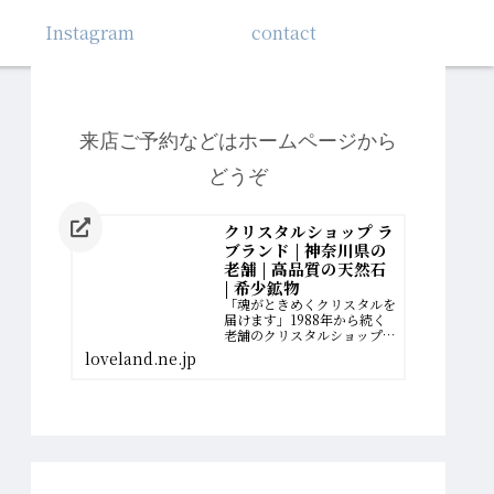
Instagram
contact
来店ご予約などはホームページから
どうぞ
クリスタルショップ ラ
ブランド | 神奈川県の
老舗 | 高品質の天然石
| 希少鉱物
「魂がときめくクリスタルを
届けます」1988年から続く
老舗のクリスタルショップ。
厳選された最高品質の希少鉱
loveland.ne.jp
物を扱っています。誰かのた
めに、一生懸命に働いてきた
女性へ。自分の幸せの扉を開
く、運命のクリスタルがあり
ます。