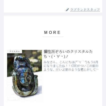
ラブランドスタッフ
個性派ぞろいのクリスタルた
クリスタル
ちヽ(・∀・)ノ
みなさん、こんにちは(*´∀｀*)もう6月
になりましたね！！GWがついこの前の
ような、だいぶ昔のような感じがしてい
ます(笑)暑い日と、穏やかな日が混在し
ているので、体調に気をつけながら、自
分のハートに耳を傾けていきましょう♪
先週の金曜に新し...