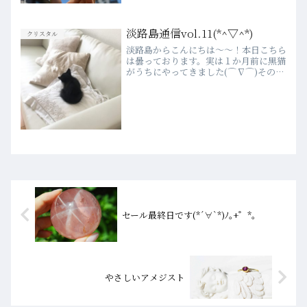
たちが楽しそうにしております。いつも
ラブランドをご愛顧いただき心より感謝
申し上げます。この不思議な色合いの石
淡路島通信vol.11(*^▽^*)
クリスタル
はヘマタイトinローズク...
淡路島からこんにちは～～！本日こちら
は曇っております。実は１か月前に黒猫
がうちにやってきました(⌒∇⌒)その名
もマノアちゃん！！(愛称まーちゃん)親
猫とはぐれ、公園にいたところを子供
たちが見つけ、保護されたそうです。マ
ノアという名前は、レタ...
セール最終日です(*´∀`*)ﾉ｡+゜*｡
やさしいアメジスト