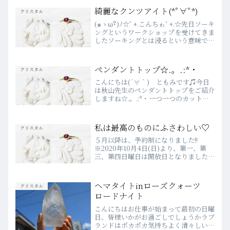
綺麗なクンツアイト(*ﾟ∀ﾟ*)
クリスタル
(๑ゝω･ิ)ﾉ☆ﾟ+.こんちゎﾟ+.☆先日ソーキ
ングというワークショップを受けてきま
したソーキングとは浸るという意味です
エアプランツという観葉植物は根っこが
なくても生きている植物です普段の手入
れは霧吹きで、霧をかけてあげますそし
ペンダントトップ☆.。.:*・
クリスタル
て１週間に...
こんにちは(´∀｀) ともみです♫今日
は秋山先生のペンダントトップをご紹介
しますね☆.。.:*・一つ一つのカットが
正確に作られているので多面体の持つパ
ワーを直接感じてけます♫輝きも実に美
しく自然光がカットに当る角度によって
私は最高のものにふさわしい♡
クリスタル
表情も様々ですよ～...
５月以降は、予約制になりました!!
※2020年10月4日(日)より、第一、第
三、第四日曜日は開放日となりました。
WEBでのご予約は、前日の23時まで受
付しています♡詳細は、こちらをご確認
ください♪💗2020年４月より
ヘマタイトinローズクォーツ
クリスタル
WEBSHOPがOPEN...
ロードナイト
こんにちはお仕事が始まって最初の日曜
日、皆様いかがお過ごしでしょうかラブ
ランドはポカポカ気持ちよく清々しい石