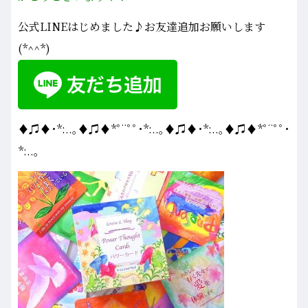
公式LINEはじめました♪お友達追加お願いします
(*^^*)
♦♫♦･*:..｡♦♫♦*ﾟ¨ﾟﾟ･*:..｡♦♫♦･*:..｡♦♫♦*ﾟ¨ﾟﾟ･
*:..｡