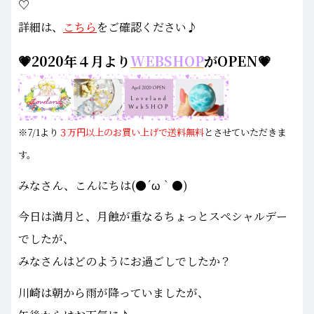
♡
詳細は、
こちら
をご確認ください♪
💗2020年４月より
WEBSHOP
がOPEN💗
※7/1より
３万円以上のお買い上げで送料無料
とさせていただきま
す。
みなさん、こんにちは(●´ω｀●)
今日は満月と、月蝕が重なるちょっとスペシャルデー
でしたが、
みなさんはどのようにお過ごしでしたか？
川崎は朝から雨が降っていましたが、