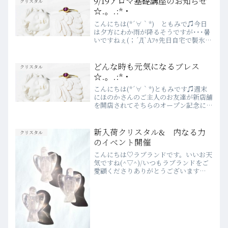
9/19アロマ基礎講座のお知らせ
クリスタル
☆.。.:*・
こんにちは(*´∀｀*) ともみで♫今日
は夕方にわか雨が降るそうですが･･･暑
いですねぇ(；´Д`Aﾌｩ先日自宅で製氷皿
に小さく切ったライム入れ氷をを作って
みました(^^♪冷やした飲み物に入れて
お客様にお出ししたところ大～～好評♫
どんな時も元気になるブレス
クリスタル
柑橘系のリ...
☆.。.:*・
こんにちは(*´∀｀*)ともみです♫週末
にほのかさんのご主人のお友達が新店舗
を開店されてそちらのオープン記念に淡
路のお野菜を販売すると聞きつけちゃっ
かり お邪魔してまいりました～(´▽
｀)☆≡｡ﾟ．(笑)葉付き人参やかぶ、か
新入荷クリスタル& 内なる力
クリスタル
ぼちゃにお芋♦♫...
のイベント開催
こんにちは♡ラブランドです。いいお天
気ですね(^▽^)/いつもラブランドをご
愛顧くださりありがとうございます
m(__)m新入荷クリスタル速報です。レ
インボウシトリン球ローズクォーツ天使
クオーリティの高い天使さんラブラドラ
イト クリシュナ5....