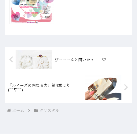
催いたします♪私達を常に悩ませる人間
関係。家族。夫...
ぴーーーんと閃いたっ！！♡
『ルイーズの内なる力』第4章より
(⌒∇⌒)
ホーム
クリスタル