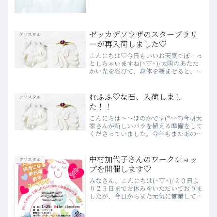
ゼッカデソウザのスターブラリ
クリスタル
―が再入荷しました♡
こんにちは♡今日もいいお天気でぼーっ
としちゃいますね(^▽^)/太陽のあたた
かい光を浴びて、身体を緩ませると、う
とうとしちゃいます。きもち良いですね
♡さて、先日入荷して大人気だったゼッ
カデソウザのスターブラリ―が再入荷致
むふふ♡な石、入荷しまし
クリスタル
しました！ ぴょこっ...
た！！
こんにちは～～ほのかです(*^^*)今朝大
家さんが新しいバラを植える準備をして
くださっていました。今年もまたあのバ
ラを見れると思うと、楽しみで仕方ない
です(*´∀｀*)さて、先日新しいクリス
タルたちが入荷したのでご紹介します
中村加代子さんのワークショッ
クリスタル
ね！眺めながら思...
プを開催します♡
みなさん、こんにちは(^▽^)/２０日よ
り２３日までお休みをいただいておりま
したが、今日からまた元気に営業してお
ります(◍•ᴗ•◍)明日の午後、毎回大好評
の中村加代子さんのワークショップを開