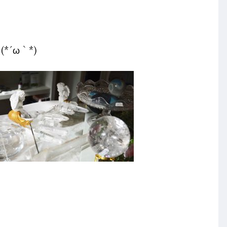
´ω｀*)