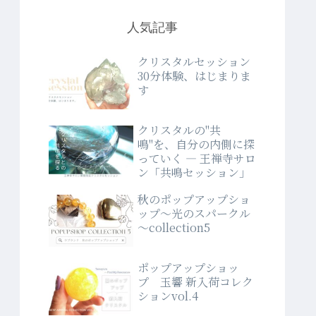
人気記事
クリスタルセッション
30分体験、はじまりま
す
クリスタルの"共
鳴"を、自分の内側に探
っていく ― 王禅寺サロ
ン「共鳴セッション」
秋のポップアップショ
ップ～光のスパークル
～collection5
ポップアップショッ
プ 玉響 新入荷コレク
ションvol.4