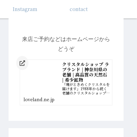
Instagram
contact
来店ご予約などはホームページから
どうぞ
クリスタルショップ ラ
ブランド | 神奈川県の
老舗 | 高品質の天然石
| 希少鉱物
「魂がときめくクリスタルを
届けます」1988年から続く
老舗のクリスタルショップ。
厳選された最高品質の希少鉱
loveland.ne.jp
物を扱っています。誰かのた
めに、一生懸命に働いてきた
女性へ。自分の幸せの扉を開
く、運命のクリスタルがあり
ます。