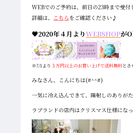
WEBでのご予約は、前日の23時まで受付
詳細は、
こちら
をご確認ください♪
💗2020年４月より
WEBSHOP
がO
※7/1より
３万円以上のお買い上げで送料無料
とさ
みなさん、こんにちは(#^^#)
一気に冷え込んできて、陽射しのありがた
ラブランドの店内はクリスマス仕様にな