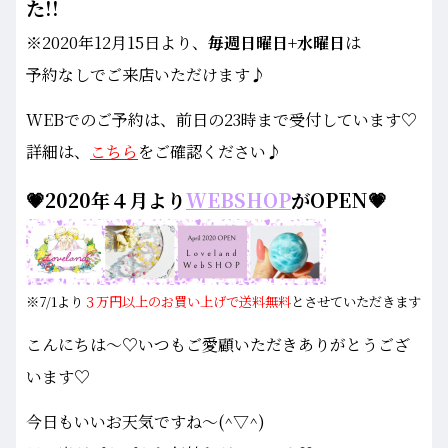
た!!
※2020年12月15日より、
毎週日曜日+水曜日
は
予約なしでご来店いただけます♪
WEBでのご予約は、前日の23時まで受付しています♡
詳細は、
こちら
をご確認ください♪
💗2020年４月より
WEBSHOP
がOPEN💗
※7/1より
３万円以上のお買い上げで送料無料
とさせていただきます
こんにちは～♡いつもご愛顧いただきありがとうござ
います♡
今日もいいお天気ですね～(^▽^)