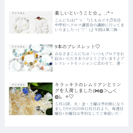
感じますいつもラブランドをご愛顧いた
だきありがとうございます嬉しいお知ら
せです！この非売品のデモルチェライト
楽しいということ☆.。.:*・
クリスタル
がお値段がついて...
こんにちは(*´∀｀*)ともみです♫先日
中学校へアロマ講習会の講師に行ってま
いりました～(´▽｀)♪今回は第二弾と
してお招き頂いたのでちょっと力が･･･
入っちゃったみたいです★ﾄﾞﾝ( ﾟдﾟ)ﾏ
ｲ資料に沿って説明をしているとお母様
9本のブレスレット♡
クリスタル
たち日頃...
みなさまこんにちは！いつもブログをお
読みいただきありがとうございます♪ブ
レスレットセッションに合わせて、遠方
の方やご来店のかなわない方のために９
本のブレスレットを組みました(^▽^)/
販売は10月11日 １２:００～ウェブシ
ョップにて行いま...
キラッキラのレムリアンとリン
クリスタル
グを入荷しました(⋈◍＞◡＜
◍)。✧♡
５月以降、火・金・土曜は予約制になり
ました!!※2020年12月15日より、毎週日
曜日+水曜日は予約なしでご来店いただ
けます♪WEBでのご予約は、前日の23
時まで受付しています♡詳細は、こちら
をご確認ください♪💗2020年４月より
WEBSH...