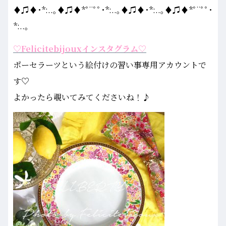
♦♫♦･*:..｡♦♫♦*ﾟ¨ﾟﾟ･*:..｡♦♫♦･*:..｡♦♫♦*ﾟ¨ﾟﾟ･
*:..｡
♡Felicitebijouxインスタグラム♡
ポーセラーツという絵付けの習い事専用アカウントで
す♡
よかったら覗いてみてくださいね！♪