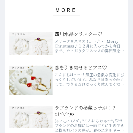
四川水晶クラスター♡
クリスタル
メリークリスマス！。・:*:・ﾟMerry
Christmas♪１２月に入ってから今日
まで、たっぷりクリスマスの雰囲気を味
わいましたが、今日でイルミネーション
や音楽が終わてしまうと思うと、ちょっ
と寂しいです(゜´Д｀゜)そして、ラブラ
恋を引き寄せるピアス♡
クリスタル
ンドは...
こんにちは～～！気圧の急激な変化にび
っくりしています。みなさまあったかく
して、できるだけゆっくり休んでくださ
いね。新作のピアスをご紹介♡以前この
形のピアスを作ったところ、ご購入いた
だいたお客様から素敵なフィードバック
をいただいたので、追加で...
ラブランドの秘蔵っ子が！？
クリスタル
o(^▽^)o
(⊹＾◡＾)ノoﾟ｡*こんにちわぁ～*｡♡ラ
ブランドのお庭には一雨ごとに生き生き
と膨らむバラの芽が。春のエネルギーを