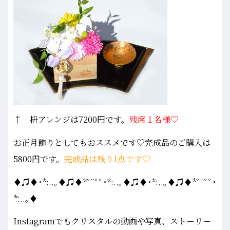
↑ 枡アレンジは7200円です。
残席１名様
♡
お正月飾りとしてもおススメです♡完成品のご購入は
5800円です。
完成品は残り1点です♡
♦♫♦･*:..｡♦♫♦*ﾟ¨ﾟﾟ･*:..｡♦♫♦･*:..｡♦♫♦*ﾟ¨ﾟﾟ･
*:..｡♦
Instagramでもクリスタルの動画や写真、ストーリー