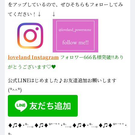
をアップしているので、ぜひそちらもフォローしてみ
てください！↓ ↓
loveland Instagram
フォロワー666名様
突破!!あり
がとうございます♡♥
公式LINEはじめました♪お友達追加お願いします
(*^^*)
♦♫♦･*:..｡♦♫♦*ﾟ¨ﾟﾟ･*:..｡♦♫♦･*:..｡♦♫♦*ﾟ¨ﾟﾟ･
*:..｡