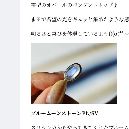
雫型のオパールのペンダントトップ♪
まるで希望の光をギュッと集めたような
明るさと喜びを体現しているよう(((o(*ﾟ▽ﾟ*
ブルームーンストーンPt./SV
スリランカからやってきてくれたブルーム