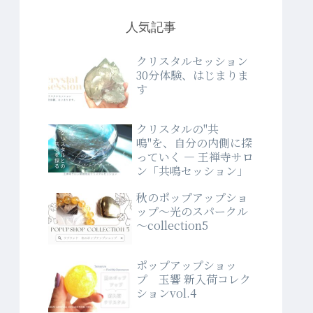
人気記事
クリスタルセッション
30分体験、はじまりま
す
クリスタルの"共
鳴"を、自分の内側に探
っていく ― 王禅寺サロ
ン「共鳴セッション」
秋のポップアップショ
ップ～光のスパークル
～collection5
ポップアップショッ
プ 玉響 新入荷コレク
ションvol.4