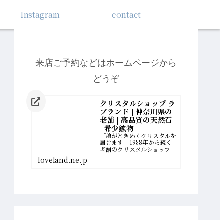
Instagram
contact
来店ご予約などはホームページから
どうぞ
クリスタルショップ ラ
ブランド | 神奈川県の
老舗 | 高品質の天然石
| 希少鉱物
「魂がときめくクリスタルを
届けます」1988年から続く
老舗のクリスタルショップ。
厳選された最高品質の希少鉱
loveland.ne.jp
物を扱っています。誰かのた
めに、一生懸命に働いてきた
女性へ。自分の幸せの扉を開
く、運命のクリスタルがあり
ます。