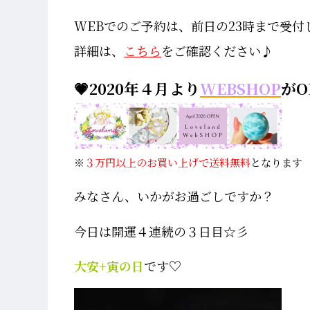
WEBでのご予約は、前日の23時まで受付
詳細は、
こちら
をご確認ください♪
💗2020年４月より
WEBSHOP
がO
※
３万円以上のお買い上げで送料無料
となります
みなさん、いかがお過ごしですか？
今日は開運４連続の３日目☆彡
大安+寅の日
です♡