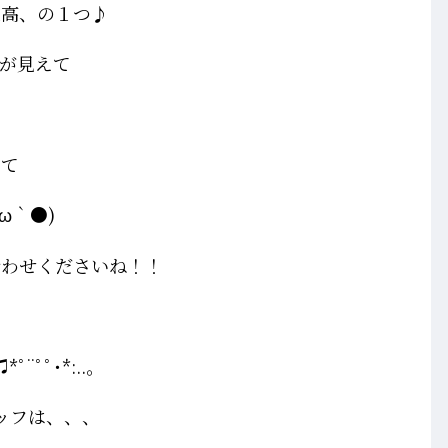
最高、の１つ♪
が見えて
♡
して
ω｀●)
合わせくださいね！！
ﾟ¨ﾟﾟ･*:..｡
ッフは、、、