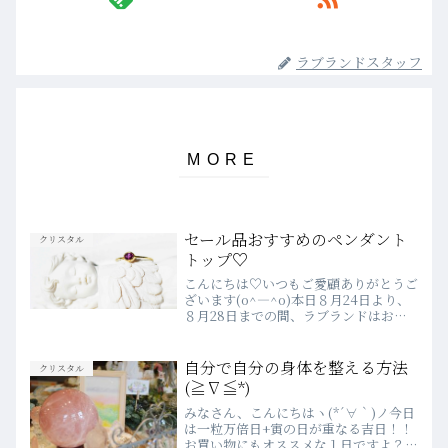
ラブランドスタッフ
セール品おすすめのペンダント
クリスタル
トップ♡
こんにちは♡いつもご愛顧ありがとうご
ざいます(o^―^o)本日８月24日より、
８月28日までの間、ラブランドはお休
みを頂いております♡昨日よりWEBシ
ョップ限定でサマーセールが始まりまし
た♪💗WEBSHOPにて、20パーセント
自分で自分の身体を整える方法
クリスタル
オフのサマーセ...
(≧∇≦*)
みなさん、こんにちはヽ(*´∀｀)ノ今日
は一粒万倍日+寅の日が重なる吉日！！
お買い物にもオススメな１日ですよ？？