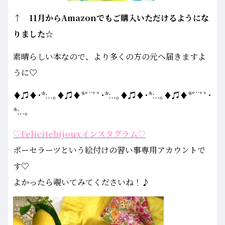
↑ 11月からAmazonでもご購入いただけるようにな
りました☆
素晴らしい本なので、より多くの方の元へ届きますよ
うに♡
♦♫♦･*:..｡♦♫♦*ﾟ¨ﾟﾟ･*:..｡♦♫♦･*:..｡♦♫♦*ﾟ¨ﾟﾟ･
*:..｡
♡Felicitebijouxインスタグラム♡
ポーセラーツという絵付けの習い事専用アカウントで
す♡
よかったら覗いてみてくださいね！♪