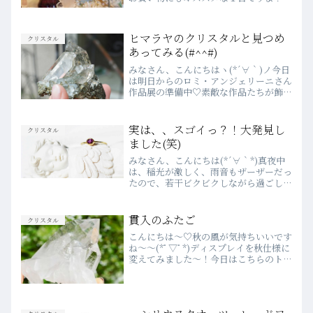
４月から、新社会人・新入生・転勤など
新しい環境へと行かれる方も多いのか
な、と思います☆占星術的観点からも、
ヒマラヤのクリスタルと見つめ
クリスタル
２８日に金星がうお座へ...
あってみる(#^^#)
みなさん、こんにちはヽ(*´∀｀)ノ今日
は明日からのロミ・アンジェリーニさん
作品展の準備中♡素敵な作品たちが飾り
付けられています(*´ω｀*)作品展は、明
日１１月３０日（土）～１２月８日
（日)です♬みなさまのご来店を心より
実は、、スゴイっ？！大発見し
クリスタル
お待ちしております...
ました(笑)
みなさん、こんにちは(*´∀｀*)真夜中
は、稲光が激しく、雨音もザーザーだっ
たので、若干ビクビクしながら過ごして
いましたΣ(･ω･;|||おそらく、かなりの
クリアリングが起こったと思います(笑)
今日の青空がとってもスッキリしてい
貫入のふたご
クリスタル
て、本当に気...
こんにちは～♡秋の風が気持ちいいです
ね～～(*ﾟ▽ﾟ*)ディスプレイを秋仕様に
変えてみました～！今日はこちらのトマ
スゴンサガ産の貫入クラスターをご紹介
いたします。トマスゴンサガ産のクリス
タルは、とてもすっきりとしたエネルギ
ー。なにか同じ考え...