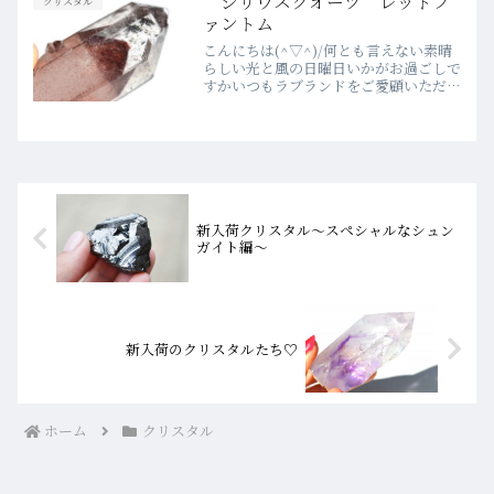
シリウスクオーツ レッドフ
クリスタル
ァントム
こんにちは(^▽^)/何とも言えない素晴
らしい光と風の日曜日いかがお過ごしで
すかいつもラブランドをご愛顧いただき
心より感謝申し上げます。引き続き新着
の石をアップします(o^―^o)ﾆｺシリウ
スレムリアの丸球ビックリする美しさ写
真ではなかなか...
新入荷クリスタル～スペシャルなシュン
ガイト編～
新入荷のクリスタルたち♡
ホーム
クリスタル