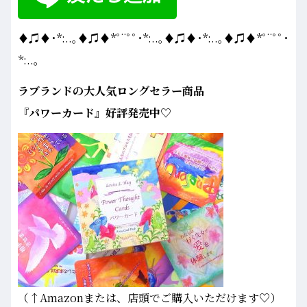
♦♫♦･*:..｡♦♫♦*ﾟ¨ﾟﾟ･*:..｡♦♫♦･*:..｡♦♫♦*ﾟ¨ﾟﾟ･
*:..｡
ラブランドの大人気ロングセラー商品
『パワーカード』好評発売中♡
（↑Amazonまたは、店頭でご購入いただけます♡）