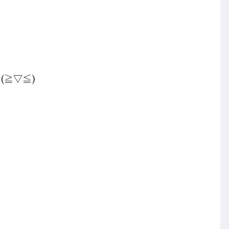
(≧▽≦)