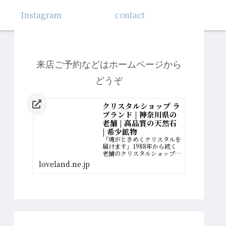
Instagram
contact
来店ご予約などはホームページから
どうぞ
クリスタルショップ ラ
ブランド | 神奈川県の
老舗 | 高品質の天然石
| 希少鉱物
「魂がときめくクリスタルを
届けます」1988年から続く
老舗のクリスタルショップ。
厳選された最高品質の希少鉱
loveland.ne.jp
物を扱っています。誰かのた
めに、一生懸命に働いてきた
女性へ。自分の幸せの扉を開
く、運命のクリスタルがあり
ます。