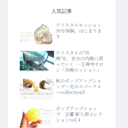
人気記事
クリスタルセッション
30分体験、はじまりま
す
クリスタルの"共
鳴"を、自分の内側に探
っていく ― 王禅寺サロ
ン「共鳴セッション」
秋のポップアップショ
ップ～光のスパークル
～collection5
ポップアップショッ
プ 玉響 新入荷コレク
ションvol.4