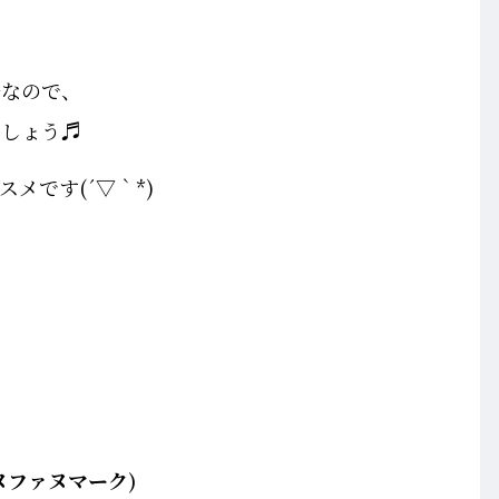
ルなので、
でしょう♬
メです(´▽｀*)
ヌファヌマーク)