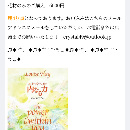
花材のみのご購入 6000円
残4り点
となっております。お申込みはこちらのメール
アドレスにメールをしていただくか、お電話または店
頭までお願いいたします！crystal49@outlook.jp
♫♦･*:..｡♦♫♦*ﾟ¨ﾟﾟ･*:..｡♦♫♦･*:..｡♦♫♦*ﾟ¨ﾟﾟ･
*:..｡♦