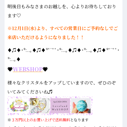
明後日もみなさまのお越しを、心よりお待ちしており
ます♡
※12月1日(水)より、すべての営業日にご予約なしでご
来店いただけるようになりました！！
♦♫♦･*:..｡♦♫♦*ﾟ¨ﾟﾟ･*:..｡♦♫♦･*:..｡♦♫♦*ﾟ¨ﾟﾟ･
*:..｡♦
💗
WEBSHOP
💗
様々なクリスタルをアップしていますので、ぜひのぞ
いてみてくださいね♬
※
３万円以上のお買い上げで送料無料
となります