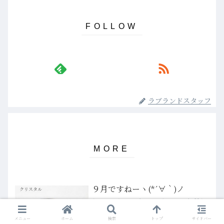
ラブランドスタッフ
９月ですねーヽ(*´∀｀)ノ
クリスタル
(⊹＾◡＾)ノoﾟ｡*こんにちわぁ～*｡♡(；
´Д`A暑い暑いと言っているうち９月が
やってきました９月ってよく歌などで題
メニュー
ホーム
検索
トップ
サイドバー