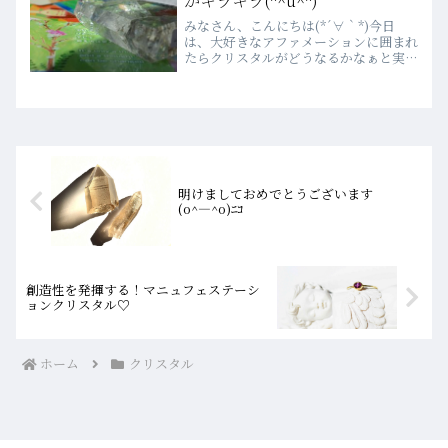
がキラキラ(*^u^*)
みなさん、こんにちは(*´∀｀*)今日
は、大好きなアファメーションに囲まれ
たらクリスタルがどうなるかなぁと実験
してみました(笑) 私も、ほのかさんも大
好きなトマズゴンザカ産のクラスター虹
がたくさん溢れていて、透明感もあって
場のクリアリングも...
明けましておめでとうございます
(o^―^o)ﾆｺ
創造性を発揮する！マニュフェステーシ
ョンクリスタル♡
ホーム
クリスタル