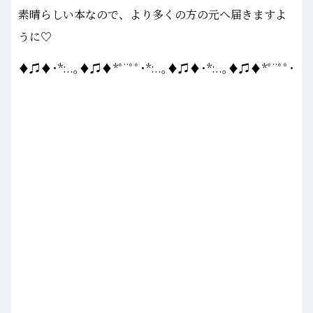
素晴らしい本なので、より多くの方の元へ届きますよ
うに♡
♦♫♦･*:..｡♦♫♦*ﾟ¨ﾟﾟ･*:..｡♦♫♦･*:..｡♦♫♦*ﾟ¨ﾟﾟ･