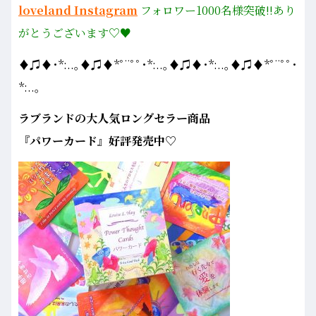
loveland Instagram
フォロワー1000名様
突破!!あり
がとうございます♡♥
♦♫♦･*:..｡♦♫♦*ﾟ¨ﾟﾟ･*:..｡♦♫♦･*:..｡♦♫♦*ﾟ¨ﾟﾟ･
*:..｡
ラブランドの大人気ロングセラー商品
『パワーカード』好評発売中♡