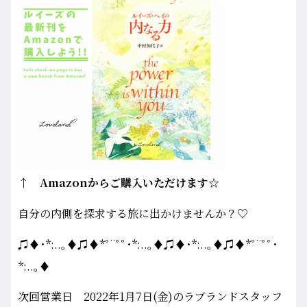
↑ Amazonからご購入いただけます☆
自分の内側を探求する旅に出かけませんか？♡
♫♦･*:..｡♦♫♦*ﾟ¨ﾟﾟ･*:..｡♦♫♦･*:..｡♦♫♦*ﾟ¨ﾟﾟ･
*:..｡♦
次回営業日 2022年1月7日(金)のラブランドスタッフ