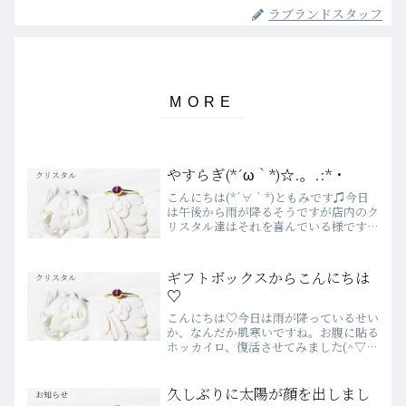
ラブランドスタッフ
やすらぎ(*´ω｀*)☆.。.:*・
クリスタル
こんにちは(*´∀｀*)ともみです♫今日
は午後から雨が降るそうですが店内のク
リスタル達はそれを喜んでいる様ですﾟ
+o｡｡o+やっぱり潤いが必要だったので
しょうか～～(*´◡`*)♬店内全体がなん
とも落ち着いた感じ。 とっても安らぎ
ギフトボックスからこんにちは
クリスタル
ますよ♡深...
♡
こんにちは♡今日は雨が降っているせい
か、なんだか肌寒いですね。お腹に貼る
ホッカイロ、復活させてみました(^▽^)
ぽかぽか♡さて、今日はこのクリスタル
が気になったので、ご紹介させてくださ
い♡ポーセラーツで作ったティファニー
久しぶりに太陽が顔を出しまし
お知らせ
ブルーのギフトボック...