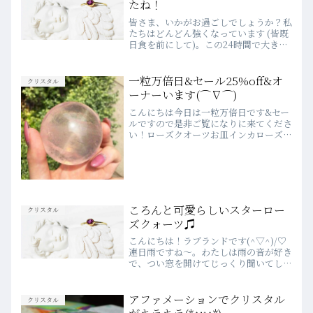
たね！
皆さま、いかがお過ごしでしょうか？私
たちはどんどん強くなっています (皆既
日食を前にして)。この24時間で大きく
変わりましたね。皆さんの頭の中の霧が
シフトしてトンネルの向こう側にある光
をしっかりと見ることができるようにな
一粒万倍日&セール25%off&オ
クリスタル
ったのではないでしょ...
ーナーいます(⌒∇⌒)
こんにちは今日は一粒万倍日です&セー
ルですので是非ご覧になりに来てくださ
い！ローズクオーツお皿インカローズル
ース綺麗です。 アメシストペンダント
トップラリマーペンダントトップグリー
ンフローライトペンダントトップ次回は
明日2月１５日 水曜日...
ころんと可愛らしいスターロー
クリスタル
ズクォーツ♫
こんにちは！ラブランドです(^▽^)/♡
連日雨ですね～。わたしは雨の音が好き
で、つい窓を開けてじっくり聞いてしま
う時があります。目を閉じて雨音に耳を
傾ける。なんだか心が浄化されていくよ
うです。さて今日は、先日入荷した新し
アファメーションでクリスタル
クリスタル
いクリスタルの中から...