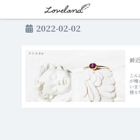
2022-02-02
クリスタル
最
こん
が増
いま
様々