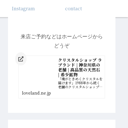
Instagram
contact
来店ご予約などはホームページから
どうぞ
クリスタルショップ ラ
ブランド | 神奈川県の
老舗 | 高品質の天然石
| 希少鉱物
「魂がときめくクリスタルを
届けます」1988年から続く
老舗のクリスタルショップ。
厳選された最高品質の希少鉱
loveland.ne.jp
物を扱っています。誰かのた
めに、一生懸命に働いてきた
女性へ。自分の幸せの扉を開
く、運命のクリスタルがあり
ます。