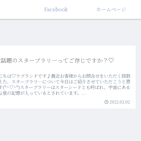
Facebook
ホームぺージ
近話題のスターブラリ―ってご存じですか？♡
にちは♡ラブランドです♪最近お客様からお問合せをいただく回数
えた、スターブラリ―について今日はご紹介させていただこうと思
す(*^▽^*)スターブラリーはスターシードとも呼ばれ、宇宙にある
な星の記憶が入っているとされています。...
2022.02.02