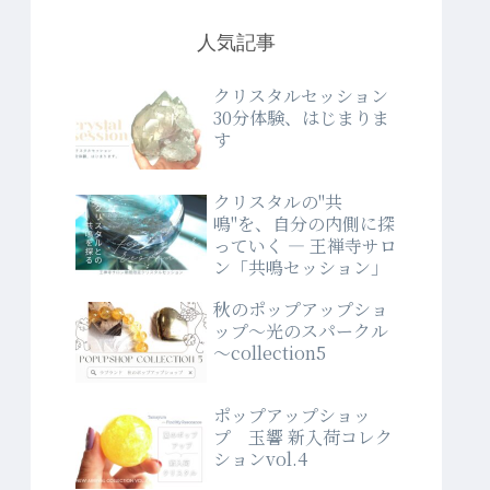
人気記事
クリスタルセッション
30分体験、はじまりま
す
クリスタルの"共
鳴"を、自分の内側に探
っていく ― 王禅寺サロ
ン「共鳴セッション」
秋のポップアップショ
ップ～光のスパークル
～collection5
ポップアップショッ
プ 玉響 新入荷コレク
ションvol.4