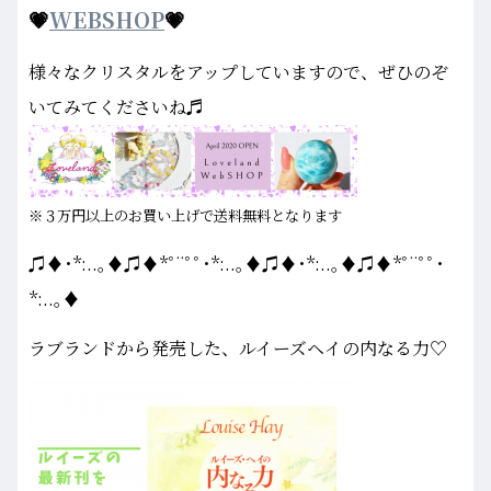
💗
WEBSHOP
💗
様々なクリスタルをアップしていますので、ぜひのぞ
いてみてくださいね♬
※３万円以上のお買い上げで送料無料となります
♫♦･*:..｡♦♫♦*ﾟ¨ﾟﾟ･*:..｡♦♫♦･*:..｡♦♫♦*ﾟ¨ﾟﾟ･
*:..｡♦
ラブランドから発売した、ルイーズヘイの内なる力♡