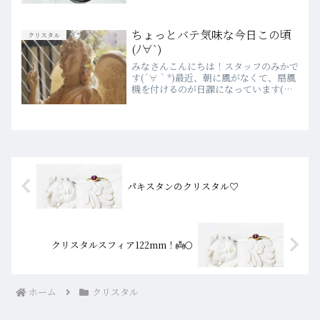
トが盛りだくさんの１ヶ月でした(*´ω
｀*)来月以降も楽しいイベントを企画中
です♪皆さんにご紹介できるようになり
ちょっとバテ気味な今日この頃
クリスタル
まし...
(ﾉ∀`)
みなさんこんにちは！スタッフのみかで
す(´∀｀*)最近、朝に風がなくて、扇風
機を付けるのが日課になっています(笑)
台風が過ぎ去って、また暑い日が続きそ
うですね｡ﾟ(ﾟ´Д｀ﾟ)ﾟ｡そんなみなさん
に、こちらをオススメします!!アレルギ
ーの方で...
パキスタンのクリスタル♡
クリスタルスフィア122mm！👼🌕
ホーム
クリスタル