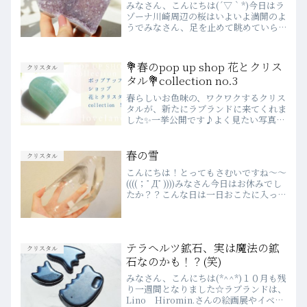
みなさん、こんにちは(´▽｀*)今日はラ
ゾーナ川崎周辺の桜はいよいよ満開のよ
うでみなさん、足を止めて眺めていら
っしゃいました！！今日も早速新入荷の
クリスタルをご紹介いたします♪アメジ
ストジオードポイント(ウルグアイ) 昨
💐春のpop up shop 花とクリス
クリスタル
日、Instagra...
タル💐collection no.3
春らしいお色味の、ワクワクするクリス
タルが、新たにラブランドに来てくれま
した✨一挙公開です♪よく見たい写真
は、クリックで拡大できますよ♡気にな
るクリスタルはお気軽にお問合せくださ
い♬ポップアップcollection 花とクリ
春の雪
クリスタル
スタル💐新入荷ク...
こんにちは！とってもさむいですね～～
((((；ﾟДﾟ))))みなさん今日はお休みでし
たか？？こんな日は一日おこたに入って
みかんでも食べていたいですよね(傍ら
に猫がいれば尚良し)こんな大雪の日に
お客さんくるかな～～と思っていたので
すが、さすが...
テラヘルツ鉱石、実は魔法の鉱
クリスタル
石なのかも！？(笑)
みなさん、こんにちは(*^^*)１０月も残
り一週間となりました☆ラブランドは、
Lino Hiromin.さんの絵画展やイベン