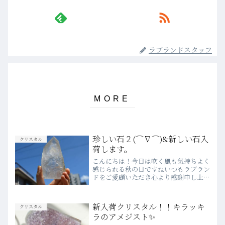
ラブランドスタッフ
珍しい石２(⌒∇⌒)&新しい石入
クリスタル
荷します。
こんにちは！今日は吹く風も気持ちよく
感じられる秋の日ですねいつもラブラン
ドをご愛顧いただき心より感謝申し上げ
ます珍しい石引き続きアップしてみます
ガブロジャスパーのピラミッドマダガス
カル産です。睡眠時、そばに置いておく
新入荷クリスタル！！キラッキ
クリスタル
と潜在能力に働きかけ理想...
ラのアメジスト✨