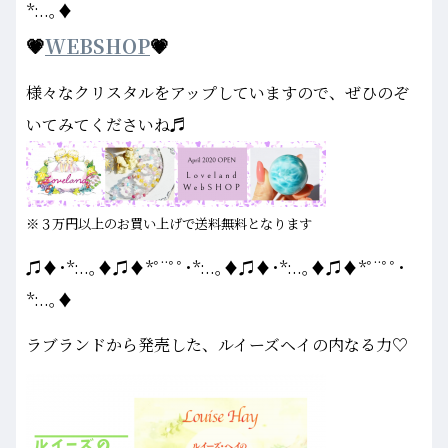
*:..｡♦
💗
WEBSHOP
💗
様々なクリスタルをアップしていますので、ぜひのぞ
いてみてくださいね♬
※３万円以上のお買い上げで送料無料となります
♫♦･*:..｡♦♫♦*ﾟ¨ﾟﾟ･*:..｡♦♫♦･*:..｡♦♫♦*ﾟ¨ﾟﾟ･
*:..｡♦
ラブランドから発売した、ルイーズヘイの内なる力♡