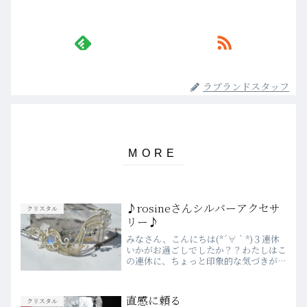
ラブランドスタッフ
♪rosineさんシルバーアクセサ
クリスタル
リー♪
みなさん、こんにちは(*´∀｀*)３連休
いかがお過ごしでしたか？？わたしはこ
の連休に、ちょっと印象的な気づきがあ
りました☆私たちの本質は“魂”なのです
が、病気を患ったり、年を重ねていくな
ど不自由が出て来た時に「肉体≠魂（本
直感に頼る
クリスタル
質）」だという事を...