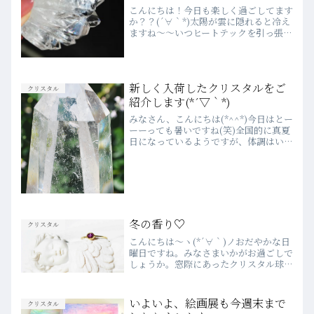
こんにちは！今日も楽しく過ごしてます
か？？(´∀｀*)太陽が雲に隠れると冷え
ますね～～いつヒートテックを引っ張り
出そうか、タイミングを見計らっている
今日この頃です。今日も朝からたくさん
のお客様がお越しくださいました。初め
ましての方も、お久し...
新しく入荷したクリスタルをご
クリスタル
紹介します(*´▽｀*)
みなさん、こんにちは(*^^*)今日はとー
ーーっても暑いですね(笑)全国的に真夏
日になっているようですが、体調はいか
がでしょうか？？私は今朝、飲む日焼け
止めとしてリポＣを２包、飲んで出勤し
たのですがとっても元気にクリスタルの
撮影ができました...
冬の香り♡
クリスタル
こんにちは～ヽ(*´∀｀)ノおだやかな日
曜日ですね。みなさまいかがお過ごしで
しょうか。窓際にあったクリスタル球
が、きらきらと光り輝いていて、なんだ
か嬉しい気持ちになりました。クリスタ
ルの中に、生命の輝きを感じる時があり
いよいよ、絵画展も今週末まで
クリスタル
ます。クリスタルって生...