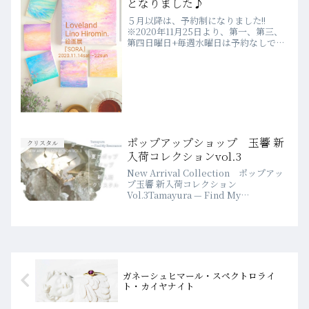
となりました♪
５月以降は、予約制になりました!!
※2020年11月25日より、第一、第三、
第四日曜日+毎週水曜日は予約なしでご
来店いただけます♪WEBでのご予約
は、前日の23時まで受付しています♡
詳細は、こちらをご確認ください♪💗
2020年４月よりWEB...
ポップアップショップ 玉響 新
クリスタル
入荷コレクションvol.3
New Arrival Collection ポップアッ
プ玉響 新入荷コレクション
Vol.3Tamayura — Find My
Resonance夏のポップアップ「玉響」
に並ぶ、新入荷クリスタルをご紹介して
います。今回は、会場に届くクリ...
ガネーシュヒマール・スペクトロライ
ト・カイヤナイト