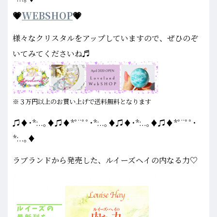
💗
WEBSHOP
💗
様々なクリスタルをアップしていますので、ぜひのぞ
いてみてくださいね♬
※３万円以上のお買い上げで送料無料となります
♫♦･*:..｡♦♫♦*ﾟ¨ﾟﾟ･*:..｡♦♫♦･*:..｡♦♫♦*ﾟ¨ﾟﾟ･
*:..｡♦
ラブランドから発売した、ルイーズヘイの内なる力♡