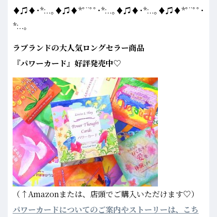
♦♫♦･*:..｡♦♫♦*ﾟ¨ﾟﾟ･*:..｡♦♫♦･*:..｡♦♫♦*ﾟ¨ﾟﾟ･
*:..｡
ラブランドの大人気ロングセラー商品
『パワーカード』好評発売中♡
（↑Amazonまたは、店頭でご購入いただけます♡）
パワーカードについてのご案内やストーリーは、こち