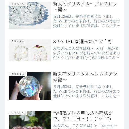
ドがお休みになってから2週間が過ぎま
新入荷クリスタル～ブレスレッ
クリスタル
したがみなさん、い...
ト編～
５月以降は、完全予約制になりまし
た!!WEBでのご予約は、前日の23時まで
受け付けています♡詳細は、こちらをご
確認ください♪💗2020年４月より
WEBSHOPがOPEN💗※7/1より３万円
以上のお買い上げで送料無料とさせてい
SPECIAL な週末に(*´∀｀*)
クリスタル
ただきますみなさ...
みなさんこんにちは٩꒰｡•◡•｡꒱۶ みかで
す♫いつもブログを読んでいただきあり
がとうございます( ˘͈ ᵕ ˘͈ )♡今日はこのコ
からご紹介します♫ホワイトからイエロ
ー、オレンジへのグラデーションも素敵
ですが、キラキラの輝きがシャンパン
新入荷クリスタル～レムリアン
クリスタル
の...
球編～
５月以降は、完全予約制になりまし
た!!WEBでのご予約は、前日の23時まで
受け付けています♡詳細は、こちらをご
確認ください♪💗2020年４月より
WEBSHOPがOPEN💗※7/1より３万円
以上のお買い上げで送料無料とさせてい
令和福ブレス申し込み締切ま
クリスタル
ただきます8/1...
で、あと１日っ！！(´∀｀*)
みなさん、こんにちは(´∀｀)オーナー