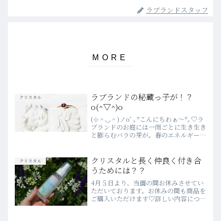
ラブランドスタッフ
ラブランドの秘蔵っ子が！？
クリスタル
o(^▽^)o
(⊹＾◡＾)ノoﾟ｡*こんにちわぁ～*｡♡ラ
ブランドのお庭には一雨ごとに生き生き
と膨らむバラの芽が。春のエネルギーを
感じますいつもラブランドをご愛顧いた
だきありがとうございます嬉しいお知ら
せです！この非売品のデモルチェライト
クリスタルと長く仲良く付き合
クリスタル
がお値段がついて...
うためには？？
4月５日より、当面の間お休みさせてい
ただいております。お休みの間も商品を
ご購入いただけます♡詳しい内容につき
ましては、こちらでご案内しております
♬みなさん、こんにちは(*^^*)ラブラン