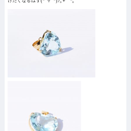
けたくなるはず(*´∀`*)ﾉ｡+゜*｡