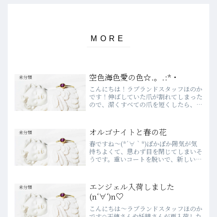
空色海色愛の色☆.。.:*・
未分類
こんにちは！ラブランドスタッフほのか
です！伸ばしていた爪が割れてしまった
ので、潔くすべての爪を短くしたら、
様々な作業の効率が上がった気がしま
す、、笑今日は心地よく温かな風が吹い
ていますね。春到来？(*´∀｀*)と胸を
オルゴナイトと春の花
未分類
躍らせました。そんな時に...
春ですね～(*´∀｀*)ぽかぽか陽気が気
持ちよくて、思わず目を閉じてしまいそ
うです。重いコートを脱いで、新しい場
所に向かって歩き出しましょう。オルゴ
ナイトが入荷しました！クリスタル オ
ルゴナイト ￥12800ローズクォーツ
エンジェル入荷しました
未分類
オルゴナイト ￥...
(n‘∀‘)n♡
こんにちは～ラブランドスタッフほのか
です✩天使さんや妖精さんが再入荷した