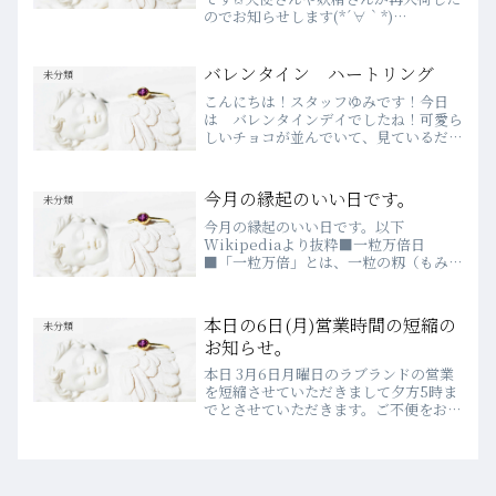
のでお知らせします(*´∀｀*)
￥12800￥3900￥5900自然に溶け込む
妖精さんと天使さん。お部屋やサロン
にエンジェルを置くと、部屋全体の雰囲
バレンタイン ハートリング
未分類
気を柔らかくしてくれ...
こんにちは！スタッフゆみです！今日
は バレンタインデイでしたね！可愛ら
しいチョコが並んでいて、見ているだけ
で楽しいですよね～！わたしは新宿の高
島屋に、チョコ小龍包を食べに行きまし
た。可愛らしい椅子とテーブルが並ぶイ
今月の縁起のいい日です。
未分類
ートインコーナーで紙皿に小...
​今月の縁起のいい日です。以下
Wikipediaより抜粋■一粒万倍日
■「一粒万倍」とは、一粒の籾（もみ）
が万倍にも実る稲穂になるという意味で
ある。一粒万倍日は何事を始めるにも良
い日とされ、特に仕事始め、開店、種ま
本日の6日(月)営業時間の短縮の
未分類
き、お金を出すことに吉である...
お知らせ。
本日 3月6日月曜日のラブランドの営業
を短縮させていただきまして夕方5時ま
でとさせていただきます。ご不便をおか
けしますがよろしくお願いいたします。