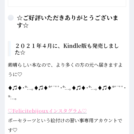
☆ご好評いただきありがとうございま
す☆
２０２１年４月に、Kindle版も発売しまし
た☆
素晴らしい本なので、より多くの方の元へ届きますよ
うに♡
♦♫♦･*:..｡♦♫♦*ﾟ¨ﾟﾟ･*:..｡♦♫♦･*:..｡♦♫♦*ﾟ¨ﾟﾟ･
*:..｡
♡Felicitebijouxインスタグラム♡
ポーセラーツという絵付けの習い事専用アカウントで
す♡