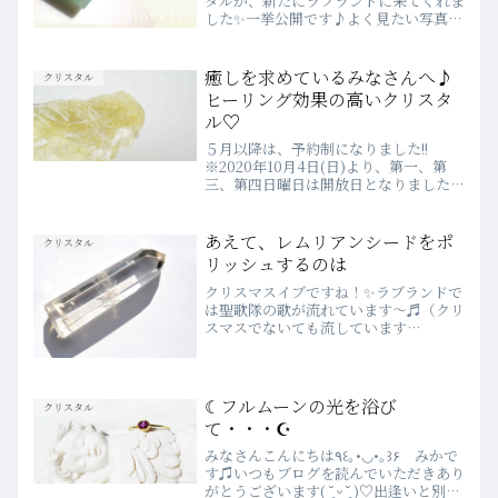
タルが、新たにラブランドに来てくれま
した✨一挙公開です♪よく見たい写真
は、クリックで拡大できますよ♡気にな
るクリスタルはお気軽にお問合せくださ
い♬ポップアップcollection 花とクリ
癒しを求めているみなさんへ♪
クリスタル
スタル💐新入荷ク...
ヒーリング効果の高いクリスタ
ル♡
５月以降は、予約制になりました!!
※2020年10月4日(日)より、第一、第
三、第四日曜日は開放日となりました。
WEBでのご予約は、前日の23時まで受
付しています♡詳細は、こちらをご確認
ください♪💗2020年４月より
あえて、レムリアンシードをポ
クリスタル
WEBSHOPがOPEN...
リッシュするのは
クリスマスイブですね！✨ラブランドで
は聖歌隊の歌が流れています～♬（クリ
スマスでないても流しています
が、、、）寒さも極まってます⛄ラゾー
ナには人がスゴイ！みなさんチキンを召
し上がるのでしょうか？？さて、今日は
レムリアンシードのお話です⛄レム...
☾フルムーンの光を浴び
クリスタル
て・・・☪
みなさんこんにちは٩꒰｡•◡•｡꒱۶ みかで
す♫いつもブログを読んでいただきあり
がとうございます( ˘͈ ᵕ ˘͈ )♡出逢いと別れ