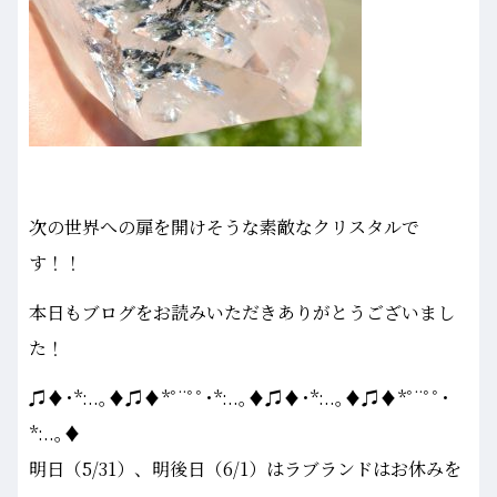
次の世界への扉を開けそうな素敵なクリスタルで
す！！
本日もブログをお読みいただきありがとうございまし
た！
♫♦･*:..｡♦♫♦*ﾟ¨ﾟﾟ･*:..｡♦♫♦･*:..｡♦♫♦*ﾟ¨ﾟﾟ･
*:..｡♦
明日（5/31）、明後日（6/1）はラブランドはお休みを