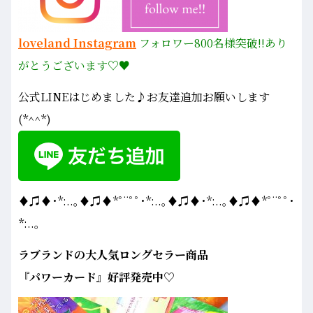
loveland Instagram
フォロワー800名様
突破!!あり
がとうございます♡♥
公式LINEはじめました♪お友達追加お願いします
(*^^*)
♦♫♦･*:..｡♦♫♦*ﾟ¨ﾟﾟ･*:..｡♦♫♦･*:..｡♦♫♦*ﾟ¨ﾟﾟ･
*:..｡
ラブランドの大人気ロングセラー商品
『パワーカード』好評発売中♡