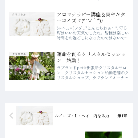
の真っ盛り(๑˃̵ᴗ˂̵)会社員の方は、年度
末で慌ただしい一週間だったのではない
でしょうか。皆さんにとって、...
アロマテラピー講座＆爽やかタ
クリスタル
ーコイズヾ(*´∀｀*)ﾉ
(⊹＾◡＾)ノoﾟ｡*こんにちわぁ～*｡♡Ｇ
Ｗはいいお天気でしたね。皆様は楽しい
時間をお過ごしになったのではないでし
ょうかﾟ+o｡｡o+ﾟ♡ﾟ+o｡｡o+ﾟ♡ﾟいつも
ラブランドをご愛顧いただき心より感謝
いたします今日もまた薔薇が香り高く咲
運命を創るクリスタルセッショ
クリスタル
い...
ン 始動！
ラブランドpetit出張所クリスタルサロ
ン クリスタルセッション始動老舗のク
リスタルショップ、ラブランドオーナー
による、”運命を創る”クリスタルセッシ
ョンが、遂に始動しますそもそも、
petit出張所クリスタルサロンって？ラ
ブランドは1988...
ルイーズ・L・ヘイ 内なる力 第1章