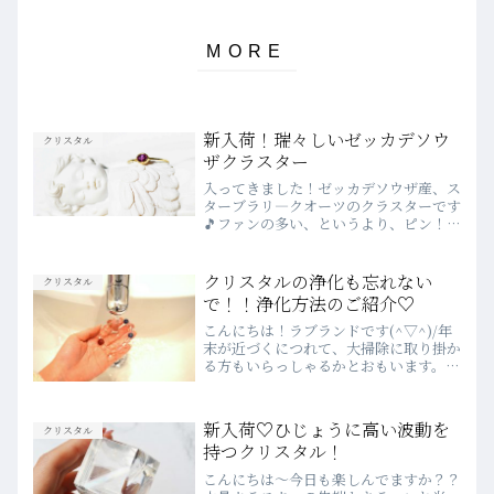
新入荷！瑞々しいゼッカデソウ
クリスタル
ザクラスター
入ってきました！ゼッカデソウザ産、ス
ターブラリ―クオーツのクラスターです
🎵ファンの多い、というより、ピン！と
共鳴してしまうお客様の多い、スターブ
ラリ―クオーツ ゼッカデソウザ産今回
は、大中小のクラスターですこれは大き
クリスタルの浄化も忘れない
クリスタル
いものです♫この形、透明...
で！！浄化方法のご紹介♡
こんにちは！ラブランドです(^▽^)/年
末が近づくにつれて、大掃除に取り掛か
る方もいらっしゃるかとおもいます。よ
くお客様に「クリスタルはどうやって浄
化したらいいですか？」とご質問をいた
だくので、今回は記事にまとめてみよう
新入荷♡ひじょうに高い波動を
クリスタル
と思います♬ぜひこの...
持つクリスタル！
こんにちは～今日も楽しんでますか？？