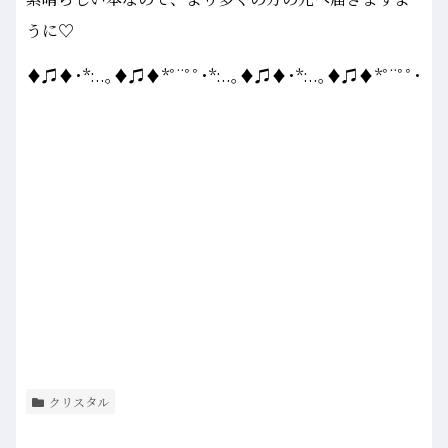
うに♡
♦♫♦･*:..｡♦♫♦*ﾟ¨ﾟﾟ･*:..｡♦♫♦･*:..｡♦♫♦*ﾟ¨ﾟﾟ･
クリスタル