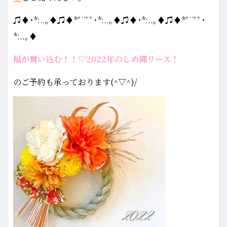
♫♦･*:..｡♦♫♦*ﾟ¨ﾟﾟ･*:..｡♦♫♦･*:..｡♦♫♦*ﾟ¨ﾟﾟ･
*:..｡♦
福が舞い込む！！♡2022年のしめ縄リース！
のご予約も承っております(^▽^)/