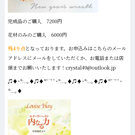
完成品のご購入 7200円
花材のみのご購入 6000円
残4り点
となっております。お申込みはこちらのメール
アドレスにメールをしていただくか、お電話または店
頭までお願いいたします！crystal49@outlook.jp
♫♦･*:..｡♦♫♦*ﾟ¨ﾟﾟ･*:..｡♦♫♦･*:..｡♦♫♦*ﾟ¨ﾟﾟ･
*:..｡♦