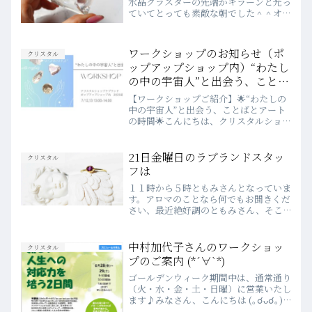
水晶クラスターの先端かキラーンと光っ
ていてとっても素敵な朝でした＾＾オー
ナーが先日ふと仕入れに行き、またまた
素晴らしいクリスタルを連れてきてくれ
ましたよ♪クリアーカルサイト。カルサ
ワークショップのお知らせ（ポ
クリスタル
イトの中でも最も波動が高...
ップアップショップ内）“わたし
の中の宇宙人”と出会う、ことば
とアートの時間🌟
【ワークショップご紹介】🌟“わたしの
中の宇宙人”と出会う、ことばとアート
の時間🌟こんにちは、クリスタルショッ
プ ラブランドです🌿今日は、7月のポッ
プアップイベントで開催するワークショ
ップのご紹介です。今回のポップアップ
21日金曜日のラブランドスタッ
クリスタル
のテーマは「わたしの中...
フは
１１時から５時ともみさんとなっていま
す。アロマのことなら何でもお聞きくだ
さい、最近絶好調のともみさん、そこ
にいるだけで周りを元気にしてくれま
す。アロマのことだけでなくお気軽にな
んでも聞いてみてくださいね、皆様のお
中村加代子さんのワークショッ
クリスタル
越しを心よりお待ちしています...
プのご案内 (*´∀`*)
ゴールデンウィーク期間中は、通常通り
（火・水・金・土・日曜）に営業いたし
ます♪みなさん、こんにちは (｡☌ᴗ☌｡)
今日は先日オーナーがFacebookでシェ