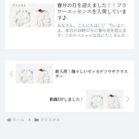
春分の日を迎えました！！フラ
クリスタル
ワーエッセンスを入荷していま
す♪
みなさん、こんにちは(´▽｀*)いよい
よ、本日の18時37分に春分点を迎えま
す✨このスペシャルな日にたくさんのお
客様においで頂き感謝しております♡春
分の日は国民の休日の一つで、「自然を
たたえ、生物をいつくしむ」日とされ
ています！ぜひ、お手元...
新入荷！瑞々しいゼッカデソウザクラス
ター
動画UPしました！
ホーム
クリスタル