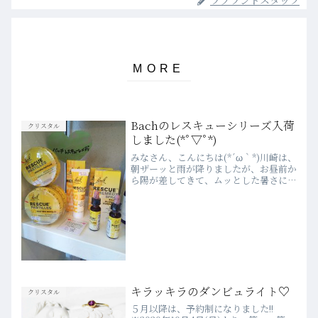
Bachのレスキューシリーズ入荷
クリスタル
しました(*ﾟ▽ﾟ*)
みなさん、こんにちは(*´ω｀*)川崎は、
朝ザーッと雨が降りましたが、お昼前か
ら陽が差してきて、ムッとした暑さに
(￣▽￣;)先日、ご友人からパワーカード
を見せてもらってとっても良かったので
お店に遊びに来ちゃいました！！という
方が♡ポジティブ...
キラッキラのダンビュライト♡
クリスタル
５月以降は、予約制になりました!!