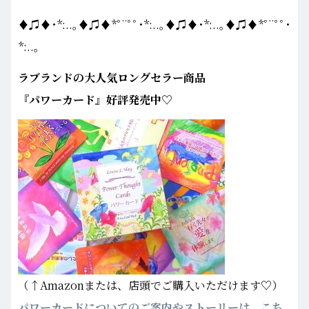
♦♫♦･*:..｡♦♫♦*ﾟ¨ﾟﾟ･*:..｡♦♫♦･*:..｡♦♫♦*ﾟ¨ﾟﾟ･
*:..｡
ラブランドの大人気ロングセラー商品
『パワーカード』好評発売中♡
（↑Amazonまたは、店頭でご購入いただけます♡）
パワーカードについてのご案内やストーリーは、こち