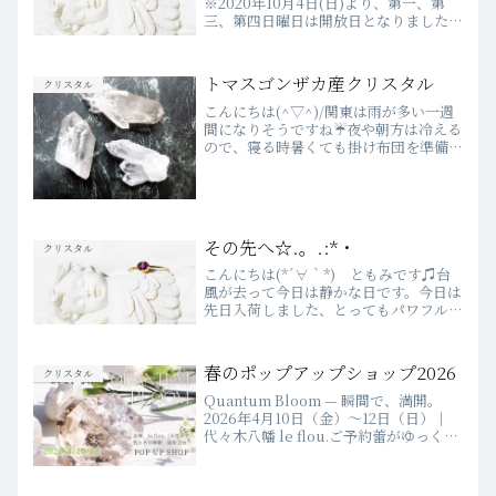
※2020年10月4日(日)より、第一、第
三、第四日曜日は開放日となりました。
WEBでのご予約は、前日の23時まで受
付しています♡詳細は、こちらをご確認
ください♪💗2020年４月より
トマスゴンザカ産クリスタル
クリスタル
WEBSHOPがOPEN...
こんにちは(^▽^)/関東は雨が多い一週
間になりそうですね☔夜や朝方は冷える
ので、寝る時暑くても掛け布団を準備し
て寝ないといけないなあ～と痛感した朝
です🌞さて、最近、すばらしい品質で、
産出されているトマスゴンザカ産クリス
タル✨トマスのクリス...
その先へ☆.。.:*・
クリスタル
こんにちは(*´∀｀*) ともみです♫台
風が去って今日は静かな日です。今日は
先日入荷しました、とってもパワフルな
クリスタル達をご紹介しまぁす(*
´◡`*)♫正20面体（スモーキークオー
ツ）￥15,800ヒマラヤ水晶（ルチル）
春のポップアップショップ2026
クリスタル
￥17,800ヒ...
Quantum Bloom — 瞬間で、満開。
2026年4月10日（金）〜12日（日）｜
代々木八幡 le flou.ご予約蕾がゆっくり
開くのを待つのではなく、ある瞬間、景
色が変わるように。クリスタルとともに
過ごす3日間。選んで、座って、お...